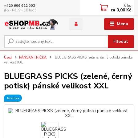
0
ks
+420 606 622 002
za
0,00 Kč
(Po - Pá, 9 - 18 hod.)
Menu
Hledat
Úvod
PÁNSKÁ TRIČKA
BLUEGRASS PICKS (zelené, černý potisk) pánské
velikost XXL
BLUEGRASS PICKS (zelené, černý
potisk) pánské velikost XXL
Novinka