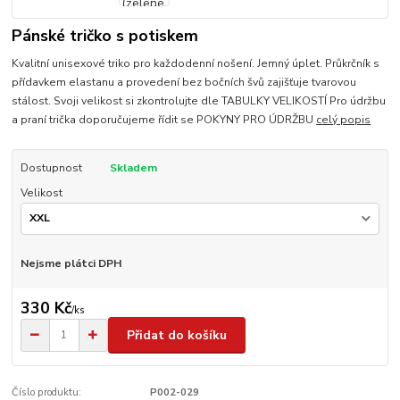
Pánské tričko s potiskem
Kvalitní unisexové triko pro každodenní nošení. Jemný úplet. Průkrčník s
přídavkem elastanu a provedení bez bočních švů zajišťuje tvarovou
stálost. Svoji velikost si zkontrolujte dle TABULKY VELIKOSTÍ Pro údržbu
a praní trička doporučujeme řídit se POKYNY PRO ÚDRŽBU
celý popis
Dostupnost
Skladem
Velikost
Nejsme plátci DPH
330 Kč
/
ks
Přidat do košíku
Číslo produktu:
P002-029