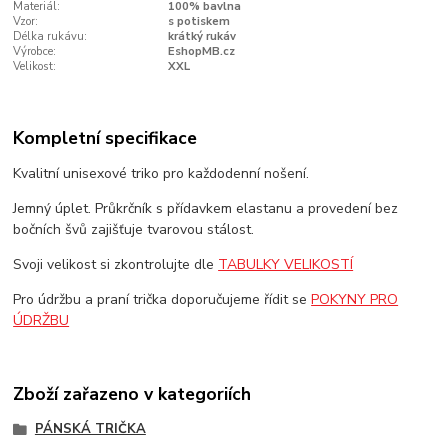
Materiál:
100% bavlna
Vzor:
s potiskem
Délka rukávu:
krátký rukáv
Výrobce:
EshopMB.cz
Velikost:
XXL
Kompletní specifikace
Kvalitní unisexové triko pro každodenní nošení.
Jemný úplet. Průkrčník s přídavkem elastanu a provedení bez
bočních švů zajišťuje tvarovou stálost.
Svoji velikost si zkontrolujte dle
TABULKY VELIKOSTÍ
Pro údržbu a praní trička doporučujeme řídit se
POKYNY PRO
ÚDRŽBU
Zboží zařazeno v kategoriích
PÁNSKÁ TRIČKA