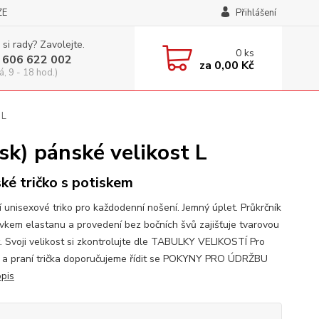
ZE
Přihlášení
 si rady? Zavolejte.
0
ks
 606 622 002
za
0,00 Kč
á, 9 - 18 hod.)
 L
k) pánské velikost L
ké tričko s potiskem
í unisexové triko pro každodenní nošení. Jemný úplet. Průkrčník
avkem elastanu a provedení bez bočních švů zajišťuje tvarovou
t. Svoji velikost si zkontrolujte dle TABULKY VELIKOSTÍ Pro
 a praní trička doporučujeme řídit se POKYNY PRO ÚDRŽBU
opis