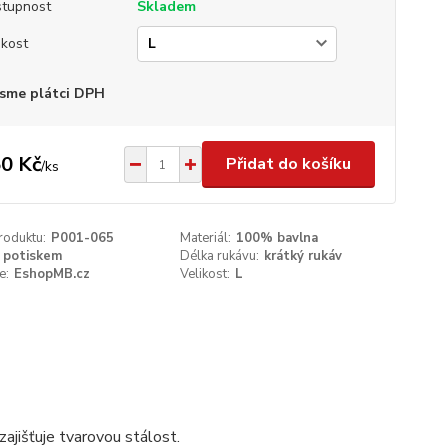
tupnost
Skladem
ikost
sme plátci DPH
0 Kč
Přidat do košíku
/
ks
roduktu:
P001-065
Materiál:
100% bavlna
 potiskem
Délka rukávu:
krátký rukáv
e:
EshopMB.cz
Velikost:
L
ajišťuje tvarovou stálost.