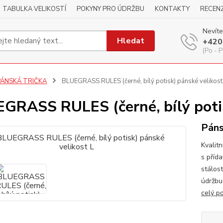
TABULKA VELIKOSTÍ
POKYNY PRO ÚDRŽBU
KONTAKTY
RECEN
Nevíte
Hledat
+420
(Po - P
PÁNSKÁ TRIČKA
BLUEGRASS RULES (černé, bílý potisk) pánské velikost
GRASS RULES (černé, bílý potis
Páns
Kvalitn
s příd
stálos
údržbu
celý p