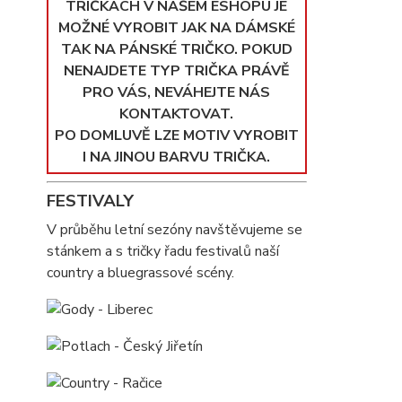
TRIČKÁCH V NAŠEM ESHOPU JE
MOŽNÉ VYROBIT JAK NA DÁMSKÉ
TAK NA PÁNSKÉ TRIČKO. POKUD
NENAJDETE TYP TRIČKA PRÁVĚ
PRO VÁS, NEVÁHEJTE NÁS
KONTAKTOVAT.
PO DOMLUVĚ LZE MOTIV VYROBIT
I NA JINOU BARVU TRIČKA.
FESTIVALY
V průběhu letní sezóny navštěvujeme se
stánkem a s tričky řadu festivalů naší
country a bluegrassové scény.