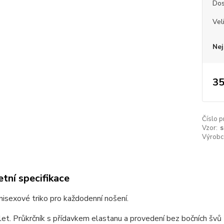
Dos
Vel
Nej
35
Číslo p
Vzor:
s
Výrobc
tní specifikace
unisexové triko pro každodenní nošení.
et. Průkrčník s přídavkem elastanu a provedení bez bočních švů z