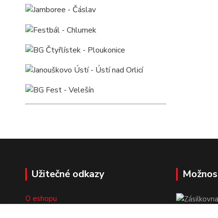
Užitečné odkazy
Možnos
O eshopu
Doprava a platba