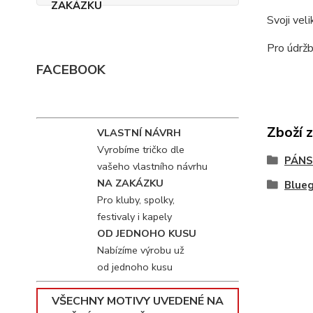
Svoji vel
Pro údržb
FACEBOOK
Zboží 
VLASTNÍ NÁVRH
Vyrobíme tričko dle
PÁNS
vašeho vlastního návrhu
NA ZAKÁZKU
Blue
Pro kluby, spolky,
festivaly i kapely
OD JEDNOHO KUSU
Nabízíme výrobu už
od jednoho kusu
VŠECHNY MOTIVY UVEDENÉ NA