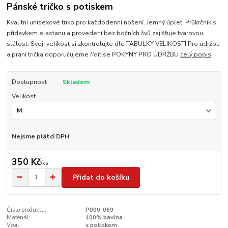
Pánské tričko s potiskem
Kvalitní unisexové triko pro každodenní nošení. Jemný úplet. Průkrčník s
přídavkem elastanu a provedení bez bočních švů zajišťuje tvarovou
stálost. Svoji velikost si zkontrolujte dle TABULKY VELIKOSTÍ Pro údržbu
a praní trička doporučujeme řídit se POKYNY PRO ÚDRŽBU
celý popis
Dostupnost
Skladem
Velikost
Nejsme plátci DPH
350 Kč
/
ks
Přidat do košíku
Číslo produktu:
P000-069
Materiál:
100% bavlna
Vzor:
s potiskem