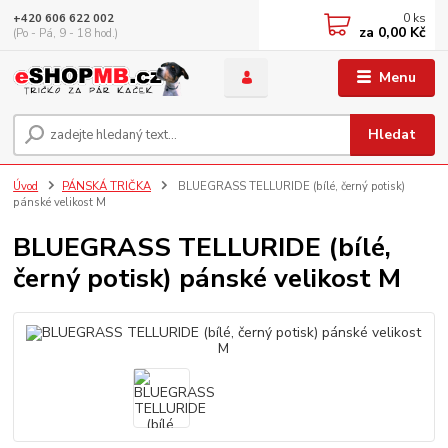
0
ks
+420 606 622 002
za
0,00 Kč
(Po - Pá, 9 - 18 hod.)
Menu
Hledat
Úvod
PÁNSKÁ TRIČKA
BLUEGRASS TELLURIDE (bílé, černý potisk)
pánské velikost M
BLUEGRASS TELLURIDE (bílé,
černý potisk) pánské velikost M