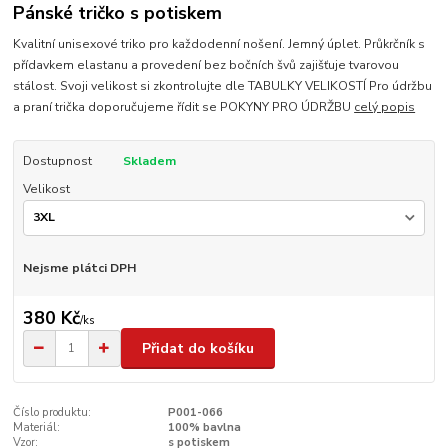
Pánské tričko s potiskem
Kvalitní unisexové triko pro každodenní nošení. Jemný úplet. Průkrčník s
přídavkem elastanu a provedení bez bočních švů zajišťuje tvarovou
stálost. Svoji velikost si zkontrolujte dle TABULKY VELIKOSTÍ Pro údržbu
a praní trička doporučujeme řídit se POKYNY PRO ÚDRŽBU
celý popis
Dostupnost
Skladem
Velikost
Nejsme plátci DPH
380 Kč
/
ks
Přidat do košíku
Číslo produktu:
P001-066
Materiál:
100% bavlna
Vzor:
s potiskem