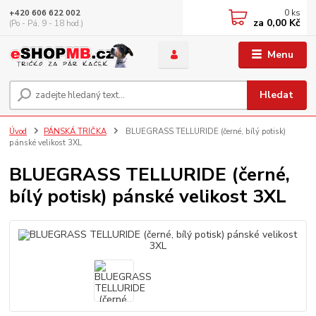
0
ks
+420 606 622 002
za
0,00 Kč
(Po - Pá, 9 - 18 hod.)
Menu
Hledat
Úvod
PÁNSKÁ TRIČKA
BLUEGRASS TELLURIDE (černé, bílý potisk)
pánské velikost 3XL
BLUEGRASS TELLURIDE (černé,
bílý potisk) pánské velikost 3XL