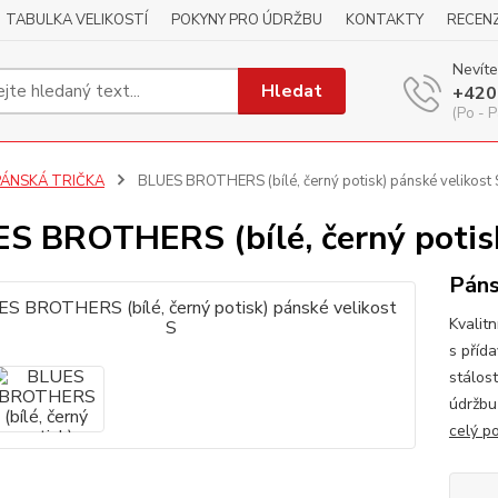
TABULKA VELIKOSTÍ
POKYNY PRO ÚDRŽBU
KONTAKTY
RECEN
Nevíte
Hledat
+420
(Po - P
PÁNSKÁ TRIČKA
BLUES BROTHERS (bílé, černý potisk) pánské velikost 
S BROTHERS (bílé, černý potisk
Páns
Kvalitn
s příd
stálos
údržbu
celý p