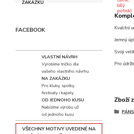
Komple
Kvalitní 
FACEBOOK
Jemný úpl
Svoji vel
VLASTNÍ NÁVRH
Pro údržb
Vyrobíme tričko dle
vašeho vlastního návrhu
NA ZAKÁZKU
Pro kluby, spolky,
festivaly i kapely
Zboží 
OD JEDNOHO KUSU
Nabízíme výrobu už
PÁNS
od jednoho kusu
VŠECHNY MOTIVY UVEDENÉ NA