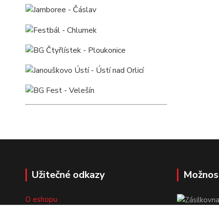
Užitečné odkazy
Možnos
O eshopu
Doprava a platba