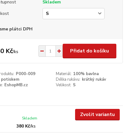
tupnost
Skladem
ikost
sme plátci DPH
0 Kč
Přidat do košíku
/
ks
roduktu:
P000-009
Materiál:
100% bavlna
 potiskem
Délka rukávu:
krátký rukáv
e:
EshopMB.cz
Velikost:
S
Zvolit variantu
Skladem
380 Kč
/
ks