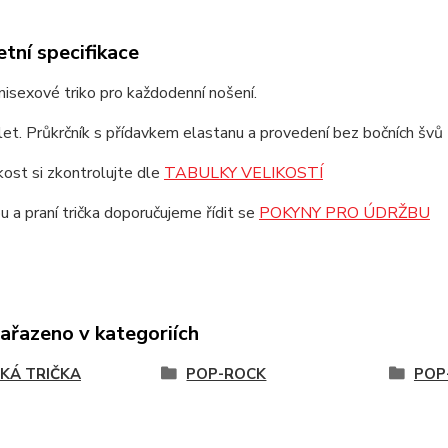
tní specifikace
unisexové triko pro každodenní nošení.
et. Průkrčník s přídavkem elastanu a provedení bez bočních švů z
ikost si zkontrolujte dle
TABULKY VELIKOSTÍ
u a praní trička doporučujeme řídit se
POKYNY PRO ÚDRŽBU
zařazeno v kategoriích
KÁ TRIČKA
POP-ROCK
POP