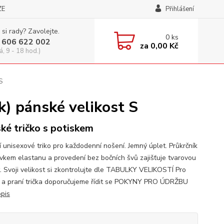
ZE
Přihlášení
 si rady? Zavolejte.
0
ks
 606 622 002
za
0,00 Kč
á, 9 - 18 hod.)
S
) pánské velikost S
ké tričko s potiskem
í unisexové triko pro každodenní nošení. Jemný úplet. Průkrčník
avkem elastanu a provedení bez bočních švů zajišťuje tvarovou
t. Svoji velikost si zkontrolujte dle TABULKY VELIKOSTÍ Pro
 a praní trička doporučujeme řídit se POKYNY PRO ÚDRŽBU
opis