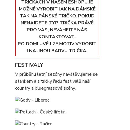
TRIČKÁCH V NAŠEM ESHOPU JE
MOŽNÉ VYROBIT JAK NA DÁMSKÉ
TAK NA PÁNSKÉ TRIČKO. POKUD
NENAJDETE TYP TRIČKA PRÁVĚ
PRO VÁS, NEVÁHEJTE NÁS
KONTAKTOVAT.
PO DOMLUVĚ LZE MOTIV VYROBIT
I NA JINOU BARVU TRIČKA.
FESTIVALY
V průběhu letní sezóny navštěvujeme se
stánkem a s tričky řadu festivalů naší
country a bluegrassové scény.