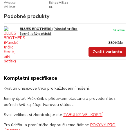
Výrobce:
EshopMB.cz
Velikost:
XL
Podobné produkty
BLUES BROTHERS (Pánské tričko
Skladem
černé, bílý potisk)
380 Kč
/
ks
Zvolit variantu
Kompletní specifikace
Kvalitní unisexové triko pro každodenní nošení.
Jemný úplet. Průkrčník s přídavkem elastanu a provedení bez
bočních švů zajišťuje tvarovou stálost.
Svoji velikost si zkontrolujte dle
TABULKY VELIKOSTÍ
Pro údržbu a praní trička doporučujeme řídit se
POKYNY PRO