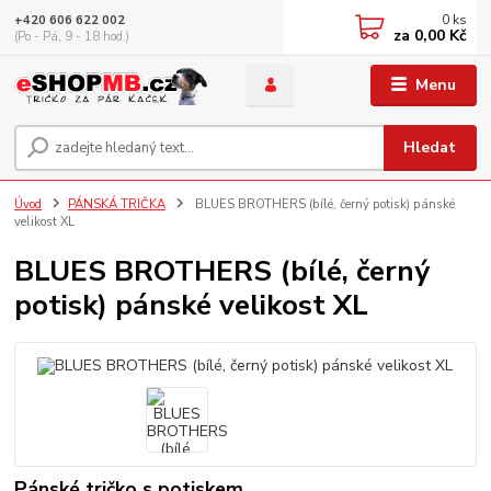
0
ks
+420 606 622 002
za
0,00 Kč
(Po - Pá, 9 - 18 hod.)
Menu
Hledat
Úvod
PÁNSKÁ TRIČKA
BLUES BROTHERS (bílé, černý potisk) pánské
velikost XL
BLUES BROTHERS (bílé, černý
potisk) pánské velikost XL
Pánské tričko s potiskem