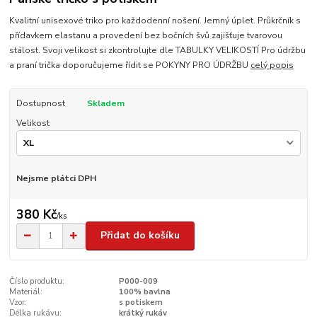
Kvalitní unisexové triko pro každodenní nošení. Jemný úplet. Průkrčník s
přídavkem elastanu a provedení bez bočních švů zajišťuje tvarovou
stálost. Svoji velikost si zkontrolujte dle TABULKY VELIKOSTÍ Pro údržbu
a praní trička doporučujeme řídit se POKYNY PRO ÚDRŽBU
celý popis
Dostupnost
Skladem
Velikost
Nejsme plátci DPH
380 Kč
/
ks
Přidat do košíku
Číslo produktu:
P000-009
Materiál:
100% bavlna
Vzor:
s potiskem
Délka rukávu:
krátký rukáv