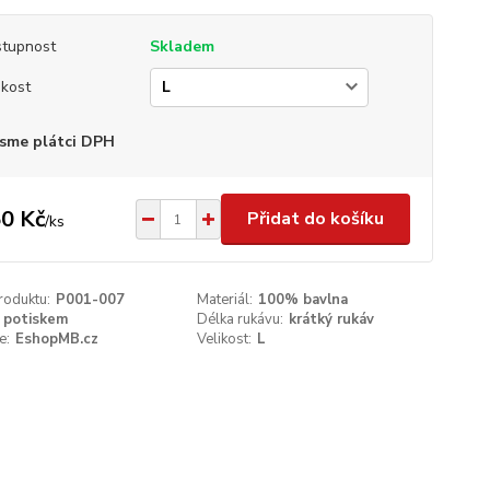
tupnost
Skladem
ikost
sme plátci DPH
0 Kč
Přidat do košíku
/
ks
roduktu:
P001-007
Materiál:
100% bavlna
 potiskem
Délka rukávu:
krátký rukáv
e:
EshopMB.cz
Velikost:
L