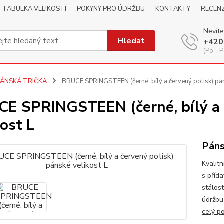
TABULKA VELIKOSTÍ
POKYNY PRO ÚDRŽBU
KONTAKTY
RECEN
Nevíte
Hledat
+420
(Po - P
PÁNSKÁ TRIČKA
BRUCE SPRINGSTEEN (černé, bílý a červený potisk) pán
E SPRINGSTEEN (černé, bílý a 
kost L
Páns
Kvalitn
s příd
stálos
údržbu
celý p