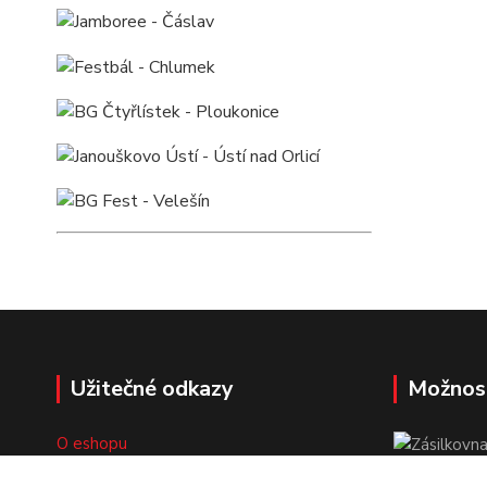
Užitečné odkazy
Možnos
O eshopu
Doprava a platba