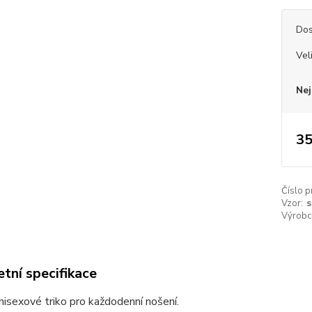
Dos
Vel
Nej
35
Číslo p
Vzor:
s
Výrobc
tní specifikace
unisexové triko pro každodenní nošení.