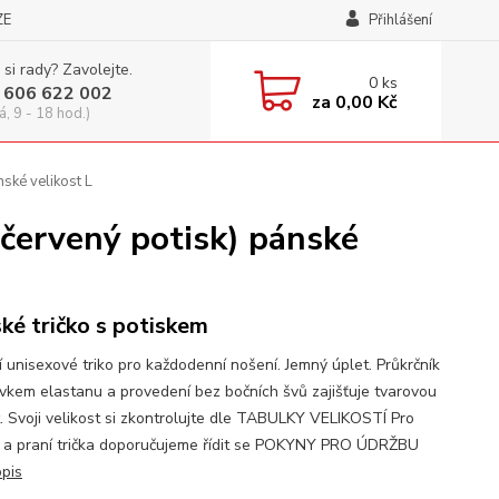
ZE
Přihlášení
 si rady? Zavolejte.
0
ks
 606 622 002
za
0,00 Kč
á, 9 - 18 hod.)
ské velikost L
červený potisk) pánské
ké tričko s potiskem
í unisexové triko pro každodenní nošení. Jemný úplet. Průkrčník
avkem elastanu a provedení bez bočních švů zajišťuje tvarovou
t. Svoji velikost si zkontrolujte dle TABULKY VELIKOSTÍ Pro
 a praní trička doporučujeme řídit se POKYNY PRO ÚDRŽBU
opis