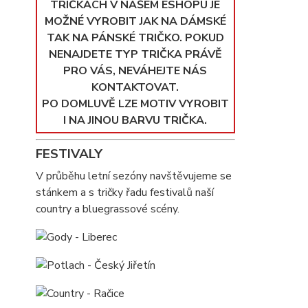
TRIČKÁCH V NAŠEM ESHOPU JE
MOŽNÉ VYROBIT JAK NA DÁMSKÉ
TAK NA PÁNSKÉ TRIČKO. POKUD
NENAJDETE TYP TRIČKA PRÁVĚ
PRO VÁS, NEVÁHEJTE NÁS
KONTAKTOVAT.
PO DOMLUVĚ LZE MOTIV VYROBIT
I NA JINOU BARVU TRIČKA.
FESTIVALY
V průběhu letní sezóny navštěvujeme se
stánkem a s tričky řadu festivalů naší
country a bluegrassové scény.