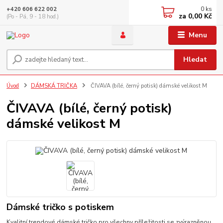
0
ks
+420 606 622 002
za
0,00 Kč
(Po - Pá, 9 - 18 hod.)
Menu
Hledat
Úvod
DÁMSKÁ TRIČKA
ČIVAVA (bílé, černý potisk) dámské velikost M
ČIVAVA (bílé, černý potisk)
dámské velikost M
Dámské tričko s potiskem
Kvalitní trendové dámské tričko pro všechny příležitosti se zvýrazněnou