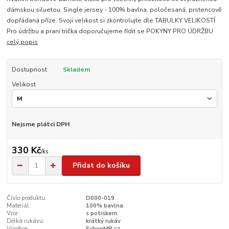
dámskou siluetou. Single jersey - 100% bavlna, poločesaná, prstencově
dopřádaná příze. Svoji velikost si zkontrolujte dle TABULKY VELIKOSTÍ
Pro údržbu a praní trička doporučujeme řídit se POKYNY PRO ÚDRŽBU
celý popis
Dostupnost
Skladem
Velikost
Nejsme plátci DPH
330 Kč
/
ks
Přidat do košíku
Číslo produktu:
D000-019
Materiál:
100% bavlna
Vzor:
s potiskem
Délka rukávu:
krátký rukáv
Výrobce:
EshopMB.cz