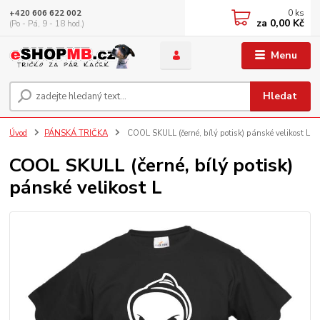
0
ks
+420 606 622 002
za
0,00 Kč
(Po - Pá, 9 - 18 hod.)
Menu
Hledat
Úvod
PÁNSKÁ TRIČKA
COOL SKULL (černé, bílý potisk) pánské velikost L
COOL SKULL (černé, bílý potisk)
pánské velikost L