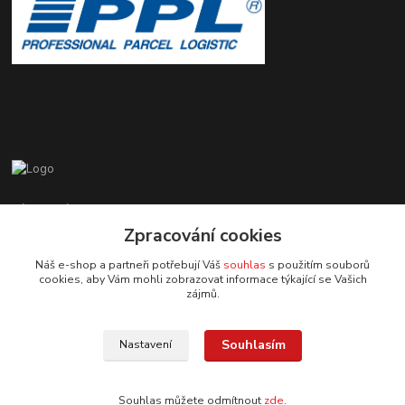
Zákaznická podpora EshopMB.cz
+420 606 622 002
Zpracování cookies
(Po - Pá, 9 - 18 hod.)
Náš e-shop a partneři potřebují Váš
souhlas
s použitím souborů
cookies, aby Vám mohli zobrazovat informace týkající se Vašich
eshopmb@seznam.cz
zájmů.
Souhlasím
Nastavení
Souhlas můžete odmítnout
zde
.
© Copyright 2024 Martha Black