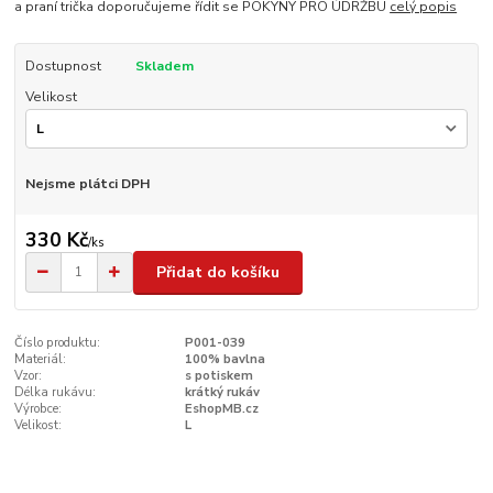
a praní trička doporučujeme řídit se POKYNY PRO ÚDRŽBU
celý popis
Dostupnost
Skladem
Velikost
Nejsme plátci DPH
330 Kč
/
ks
Přidat do košíku
Číslo produktu:
P001-039
Materiál:
100% bavlna
Vzor:
s potiskem
Délka rukávu:
krátký rukáv
Výrobce:
EshopMB.cz
Velikost:
L