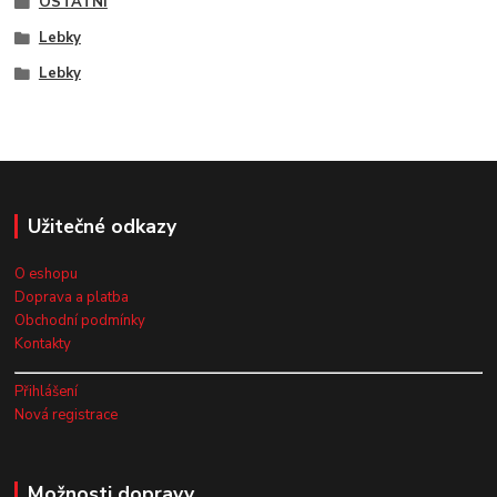
OSTATNÍ
Lebky
Lebky
Užitečné odkazy
O eshopu
Doprava a platba
Obchodní podmínky
Kontakty
Přihlášení
Nová registrace
Možnosti dopravy