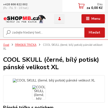
0
ks
+420 606 622 002
za
0,00 Kč
(Po - Pá, 9 - 18 hod.)
Menu
Hledat
Úvod
PÁNSKÁ TRIČKA
COOL SKULL (černé, bílý potisk) pánské velikost
XL
COOL SKULL (černé, bílý potisk)
pánské velikost XL
Pánské tričko s potiskem