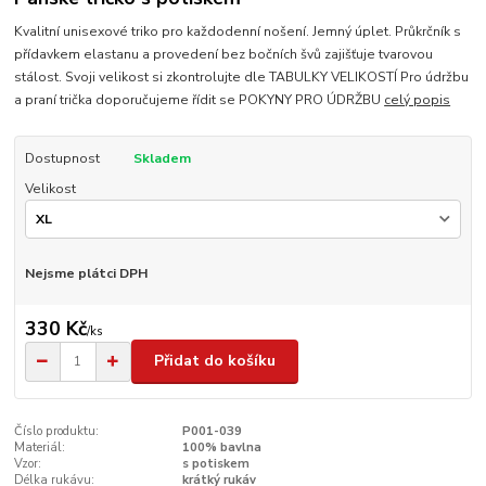
Kvalitní unisexové triko pro každodenní nošení. Jemný úplet. Průkrčník s
přídavkem elastanu a provedení bez bočních švů zajišťuje tvarovou
stálost. Svoji velikost si zkontrolujte dle TABULKY VELIKOSTÍ Pro údržbu
a praní trička doporučujeme řídit se POKYNY PRO ÚDRŽBU
celý popis
Dostupnost
Skladem
Velikost
Nejsme plátci DPH
330 Kč
/
ks
Přidat do košíku
Číslo produktu:
P001-039
Materiál:
100% bavlna
Vzor:
s potiskem
Délka rukávu:
krátký rukáv