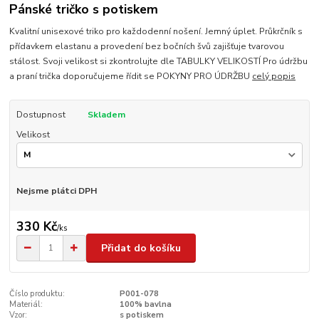
Pánské tričko s potiskem
Kvalitní unisexové triko pro každodenní nošení. Jemný úplet. Průkrčník s
přídavkem elastanu a provedení bez bočních švů zajišťuje tvarovou
stálost. Svoji velikost si zkontrolujte dle TABULKY VELIKOSTÍ Pro údržbu
a praní trička doporučujeme řídit se POKYNY PRO ÚDRŽBU
celý popis
Dostupnost
Skladem
Velikost
Nejsme plátci DPH
330 Kč
/
ks
Přidat do košíku
Číslo produktu:
P001-078
Materiál:
100% bavlna
Vzor:
s potiskem