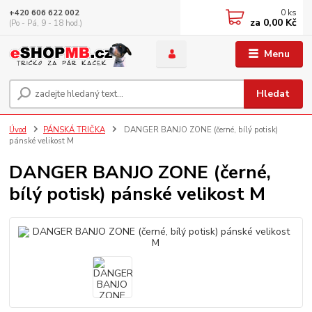
0
ks
+420 606 622 002
za
0,00 Kč
(Po - Pá, 9 - 18 hod.)
Menu
Hledat
Úvod
PÁNSKÁ TRIČKA
DANGER BANJO ZONE (černé, bílý potisk)
pánské velikost M
DANGER BANJO ZONE (černé,
bílý potisk) pánské velikost M