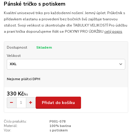
Pánské tričko s potiskem
Kvalitní unisexové triko pro každodenní nošení. Jemný úplet. Průkrčník s
přídavkem elastanu a provedení bez bočních švů zajišťuje tvarovou
stálost. Svoji velikost si zkontrolujte dle TABULKY VELIKOSTÍ Pro údržbu
a praní trička doporučujeme řídit se POKYNY PRO ÚDRŽBU
celý popis
Dostupnost
Skladem
Velikost
Nejsme plátci DPH
330 Kč
/
ks
Přidat do košíku
Číslo produktu:
P001-078
Materiál:
100% bavlna
Vzor:
s potiskem