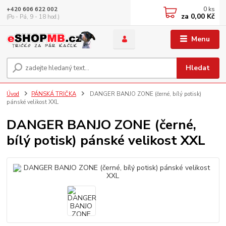
0
ks
+420 606 622 002
za
0,00 Kč
(Po - Pá, 9 - 18 hod.)
Menu
Hledat
Úvod
PÁNSKÁ TRIČKA
DANGER BANJO ZONE (černé, bílý potisk)
pánské velikost XXL
DANGER BANJO ZONE (černé,
bílý potisk) pánské velikost XXL