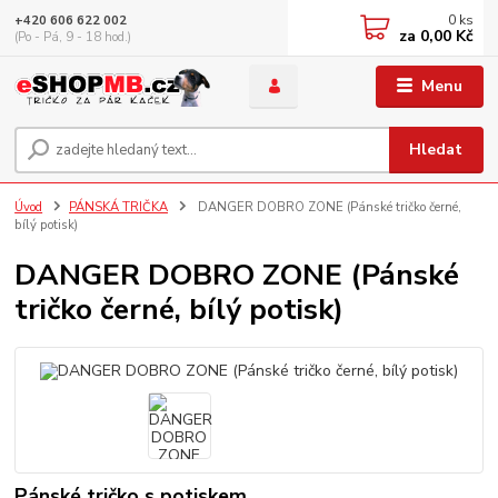
0
ks
+420 606 622 002
za
0,00 Kč
(Po - Pá, 9 - 18 hod.)
Menu
Hledat
Úvod
PÁNSKÁ TRIČKA
DANGER DOBRO ZONE (Pánské tričko černé,
bílý potisk)
DANGER DOBRO ZONE (Pánské
tričko černé, bílý potisk)
Pánské tričko s potiskem