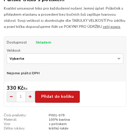
Kvalitní unisexové triko pro každodenní nošení. Jemný úplet. Průkrčník s
přídavkem elastanu a provedení bez bočních švů zajišťuje tvarovou
stálost. Svoji velikost si zkontrolujte dle TABULKY VELIKOSTÍ Pro údržbu
a praní trička doporučujeme řídit se POKYNY PRO ÚDRŽBU
celý popis
Dostupnost
Skladem
Velikost
Nejsme plátci DPH
330 Kč
/
ks
Přidat do košíku
Číslo produktu:
P001-079
Materiál:
100% bavlna
Vzor:
s potiskem
Délka rukávu:
krátký rukáv