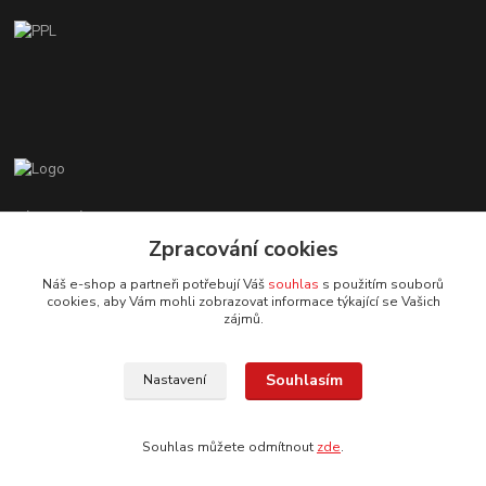
Zákaznická podpora EshopMB.cz
+420 606 622 002
Zpracování cookies
(Po - Pá, 9 - 18 hod.)
Náš e-shop a partneři potřebují Váš
souhlas
s použitím souborů
cookies, aby Vám mohli zobrazovat informace týkající se Vašich
eshopmb@seznam.cz
zájmů.
Souhlasím
Nastavení
Souhlas můžete odmítnout
zde
.
© Copyright 2024 Martha Black
Vytvořeno na
Eshop-rychle.cz