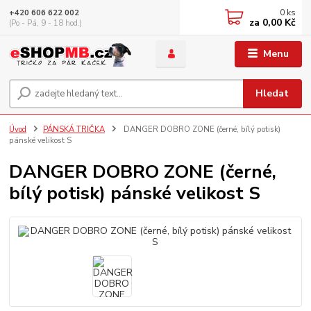
0
ks
+420 606 622 002
za
0,00 Kč
(Po - Pá, 9 - 18 hod.)
Menu
Hledat
Úvod
PÁNSKÁ TRIČKA
DANGER DOBRO ZONE (černé, bílý potisk)
pánské velikost S
DANGER DOBRO ZONE (černé,
bílý potisk) pánské velikost S