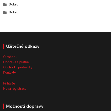
Dobro
Dobro
Užitečné odkazy
O eshopu
Doprava a platba
Obchodní podmínky
Kontakty
Přihlášení
Nová registrace
Možnosti dopravy