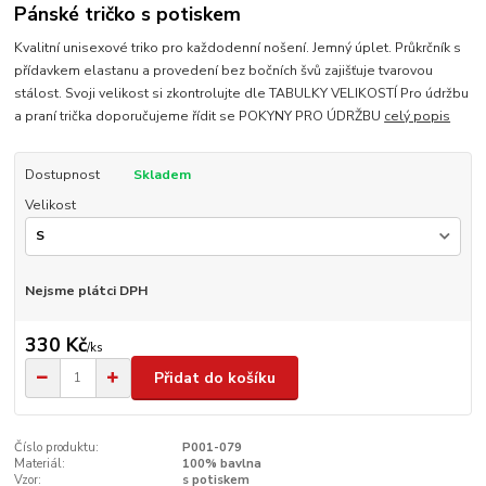
Pánské tričko s potiskem
Kvalitní unisexové triko pro každodenní nošení. Jemný úplet. Průkrčník s
přídavkem elastanu a provedení bez bočních švů zajišťuje tvarovou
stálost. Svoji velikost si zkontrolujte dle TABULKY VELIKOSTÍ Pro údržbu
a praní trička doporučujeme řídit se POKYNY PRO ÚDRŽBU
celý popis
Dostupnost
Skladem
Velikost
Nejsme plátci DPH
330 Kč
/
ks
Přidat do košíku
Číslo produktu:
P001-079
Materiál:
100% bavlna
Vzor:
s potiskem