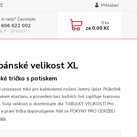
ZE
Přihlášení
 si rady? Zavolejte.
0
ks
 606 622 002
za
0,00 Kč
á, 9 - 18 hod.)
pánské velikost XL
ké tričko s potiskem
í unisexové triko pro každodenní nošení. Jemný úplet. Průkrčník
avkem elastanu a provedení bez bočních švů zajišťuje tvarovou
t. Svoji velikost si zkontrolujte dle TABULKY VELIKOSTÍ Pro
 a praní trička doporučujeme řídit se POKYNY PRO ÚDRŽBU
opis