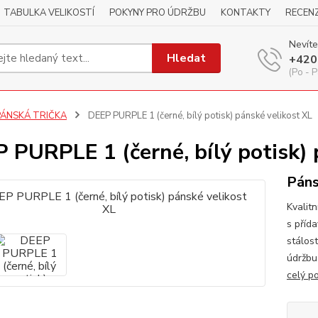
TABULKA VELIKOSTÍ
POKYNY PRO ÚDRŽBU
KONTAKTY
RECEN
Nevíte
Hledat
+420
(Po - P
PÁNSKÁ TRIČKA
DEEP PURPLE 1 (černé, bílý potisk) pánské velikost XL
 PURPLE 1 (černé, bílý potisk) 
Páns
Kvalitn
s příd
stálos
údržbu
celý p