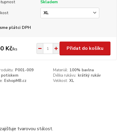
tupnost
Skladem
ikost
sme plátci DPH
0 Kč
Přidat do košíku
/
ks
roduktu:
P001-009
Materiál:
100% bavlna
 potiskem
Délka rukávu:
krátký rukáv
e:
EshopMB.cz
Velikost:
XL
ajišťuje tvarovou stálost.