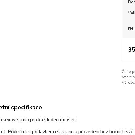
Dos
Vel
Nej
35
Číslo p
Vzor:
s
Výrobc
tní specifikace
unisexové triko pro každodenní nošení.
et. Průkrčník s přídavkem elastanu a provedení bez bočních švů z