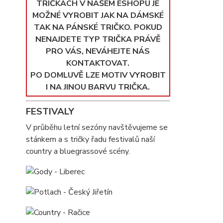
TRIČKÁCH V NAŠEM ESHOPU JE
MOŽNÉ VYROBIT JAK NA DÁMSKÉ
TAK NA PÁNSKÉ TRIČKO. POKUD
NENAJDETE TYP TRIČKA PRÁVĚ
PRO VÁS, NEVÁHEJTE NÁS
KONTAKTOVAT.
PO DOMLUVĚ LZE MOTIV VYROBIT
I NA JINOU BARVU TRIČKA.
FESTIVALY
V průběhu letní sezóny navštěvujeme se
stánkem a s tričky řadu festivalů naší
country a bluegrassové scény.