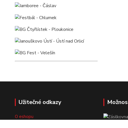
Užitečné odkazy
Možnos
O eshopu
Doprava a platba