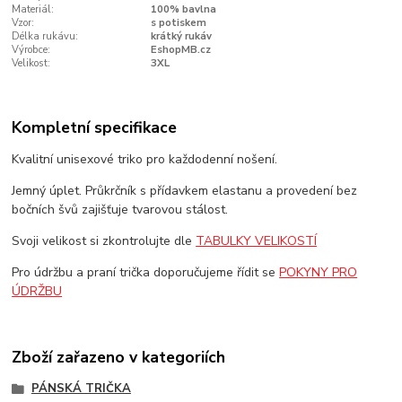
Materiál:
100% bavlna
Vzor:
s potiskem
Délka rukávu:
krátký rukáv
Výrobce:
EshopMB.cz
Velikost:
3XL
Kompletní specifikace
Kvalitní unisexové triko pro každodenní nošení.
Jemný úplet. Průkrčník s přídavkem elastanu a provedení bez
bočních švů zajišťuje tvarovou stálost.
Svoji velikost si zkontrolujte dle
TABULKY VELIKOSTÍ
Pro údržbu a praní trička doporučujeme řídit se
POKYNY PRO
ÚDRŽBU
Zboží zařazeno v kategoriích
PÁNSKÁ TRIČKA