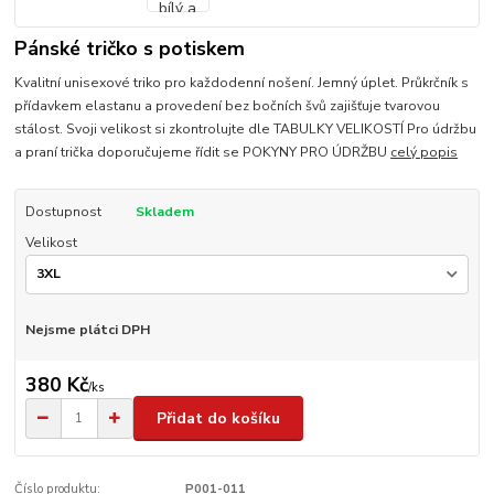
Pánské tričko s potiskem
Kvalitní unisexové triko pro každodenní nošení. Jemný úplet. Průkrčník s
přídavkem elastanu a provedení bez bočních švů zajišťuje tvarovou
stálost. Svoji velikost si zkontrolujte dle TABULKY VELIKOSTÍ Pro údržbu
a praní trička doporučujeme řídit se POKYNY PRO ÚDRŽBU
celý popis
Dostupnost
Skladem
Velikost
Nejsme plátci DPH
380 Kč
/
ks
Přidat do košíku
Číslo produktu:
P001-011