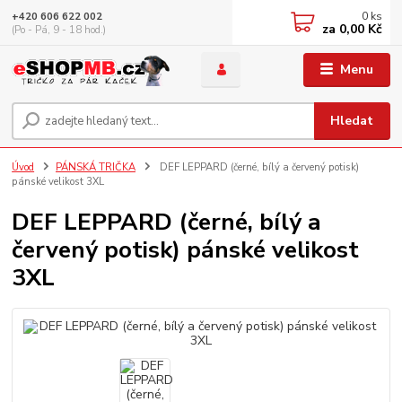
0
ks
+420 606 622 002
za
0,00 Kč
(Po - Pá, 9 - 18 hod.)
Menu
Hledat
Úvod
PÁNSKÁ TRIČKA
DEF LEPPARD (černé, bílý a červený potisk)
pánské velikost 3XL
DEF LEPPARD (černé, bílý a
červený potisk) pánské velikost
3XL