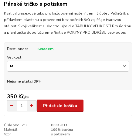
Pánské tričko s potiskem
Kvalitní unisexové triko pro každodenní nošení. Jemný úplet. Průkrčník s
přídavkem elastanu a provedení bez bočních švů zajišťuje tvarovou
stálost. Svoji velikost si zkontrolujte dle TABULKY VELIKOSTÍ Pro údržbu
a praní trička doporučujeme řídit se POKYNY PRO ÚDRŽBU
celý popis
Dostupnost
Skladem
Velikost
Nejsme plátci DPH
350 Kč
/
ks
Přidat do košíku
Číslo produktu:
P001-011
Materiál:
100% bavlna
Vzor:
s potiskem