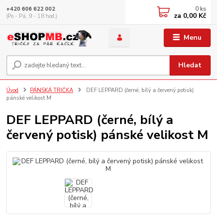
0
ks
+420 606 622 002
za
0,00 Kč
(Po - Pá, 9 - 18 hod.)
Menu
Hledat
Úvod
PÁNSKÁ TRIČKA
DEF LEPPARD (černé, bílý a červený potisk)
pánské velikost M
DEF LEPPARD (černé, bílý a
červený potisk) pánské velikost M