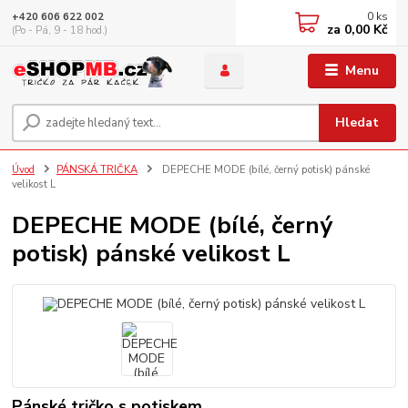
0
ks
+420 606 622 002
za
0,00 Kč
(Po - Pá, 9 - 18 hod.)
Menu
Hledat
Úvod
PÁNSKÁ TRIČKA
DEPECHE MODE (bílé, černý potisk) pánské
velikost L
DEPECHE MODE (bílé, černý
potisk) pánské velikost L
Pánské tričko s potiskem