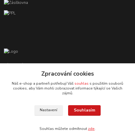
Zákaznická podpora EshopMB.cz
+420 606 622 002
Zpracování cookies
(Po - Pá, 9 - 18 hod.)
Náš e-shop a partneři potřebují Váš
souhlas
s použitím souborů
cookies, aby Vám mohli zobrazovat informace týkající se Vašich
eshopmb@seznam.cz
zájmů.
Souhlasím
Nastavení
Souhlas můžete odmítnout
zde
.
© Copyright 2024 Martha Black