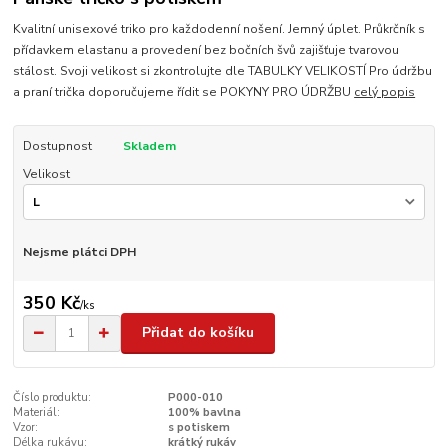
Kvalitní unisexové triko pro každodenní nošení. Jemný úplet. Průkrčník s
přídavkem elastanu a provedení bez bočních švů zajišťuje tvarovou
stálost. Svoji velikost si zkontrolujte dle TABULKY VELIKOSTÍ Pro údržbu
a praní trička doporučujeme řídit se POKYNY PRO ÚDRŽBU
celý popis
Dostupnost
Skladem
Velikost
Nejsme plátci DPH
350 Kč
/
ks
Přidat do košíku
Číslo produktu:
P000-010
Materiál:
100% bavlna
Vzor:
s potiskem
Délka rukávu:
krátký rukáv