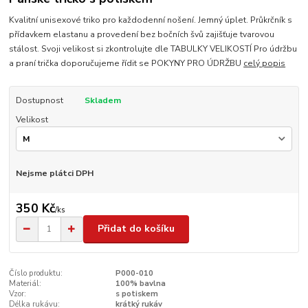
Kvalitní unisexové triko pro každodenní nošení. Jemný úplet. Průkrčník s
přídavkem elastanu a provedení bez bočních švů zajišťuje tvarovou
stálost. Svoji velikost si zkontrolujte dle TABULKY VELIKOSTÍ Pro údržbu
a praní trička doporučujeme řídit se POKYNY PRO ÚDRŽBU
celý popis
Dostupnost
Skladem
Velikost
Nejsme plátci DPH
350 Kč
/
ks
Přidat do košíku
Číslo produktu:
P000-010
Materiál:
100% bavlna
Vzor:
s potiskem
Délka rukávu:
krátký rukáv