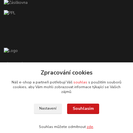
Zákaznická podpora EshopMB.cz
+420 606 622 002
Zpracování cookies
(Po - Pá, 9 - 18 hod.)
Náš e-shop a partneři potřebují Váš
souhlas
s použitím souborů
cookies, aby Vám mohli zobrazovat informace týkající se Vašich
eshopmb@seznam.cz
zájmů.
Souhlasím
Nastavení
Souhlas můžete odmítnout
zde
.
© Copyright 2024 Martha Black