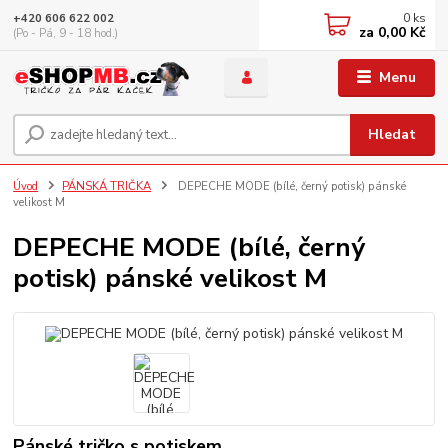
0
ks
+420 606 622 002
za
0,00 Kč
(Po - Pá, 9 - 18 hod.)
Menu
Hledat
Úvod
PÁNSKÁ TRIČKA
DEPECHE MODE (bílé, černý potisk) pánské
velikost M
DEPECHE MODE (bílé, černý
potisk) pánské velikost M
Pánské tričko s potiskem