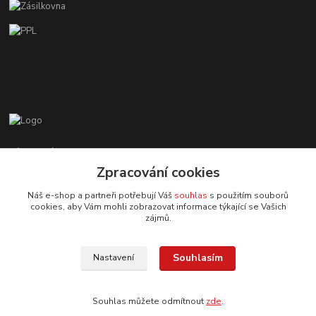
Zákaznická podpora EshopMB.cz
+420 606 622 002
Zpracování cookies
(Po - Pá, 9 - 18 hod.)
Náš e-shop a partneři potřebují Váš
souhlas
s použitím souborů
cookies, aby Vám mohli zobrazovat informace týkající se Vašich
eshopmb@seznam.cz
zájmů.
Souhlasím
Nastavení
Souhlas můžete odmítnout
zde
.
© Copyright 2024 Martha Black