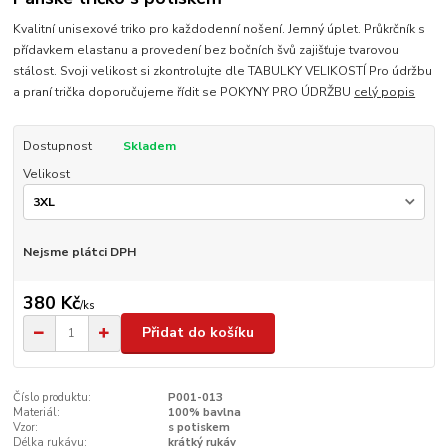
Kvalitní unisexové triko pro každodenní nošení. Jemný úplet. Průkrčník s
přídavkem elastanu a provedení bez bočních švů zajišťuje tvarovou
stálost. Svoji velikost si zkontrolujte dle TABULKY VELIKOSTÍ Pro údržbu
a praní trička doporučujeme řídit se POKYNY PRO ÚDRŽBU
celý popis
Dostupnost
Skladem
Velikost
Nejsme plátci DPH
380 Kč
/
ks
Přidat do košíku
Číslo produktu:
P001-013
Materiál:
100% bavlna
Vzor:
s potiskem
Délka rukávu:
krátký rukáv