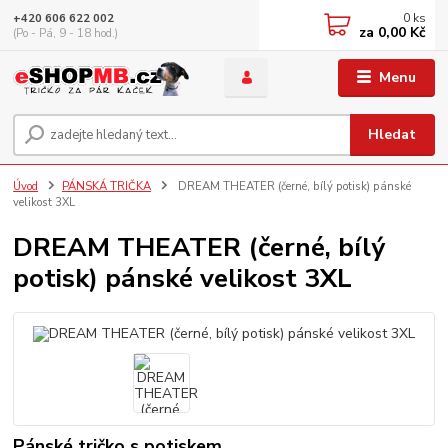
0
ks
+420 606 622 002
za
0,00 Kč
(Po - Pá, 9 - 18 hod.)
Menu
Hledat
Úvod
PÁNSKÁ TRIČKA
DREAM THEATER (černé, bílý potisk) pánské
velikost 3XL
DREAM THEATER (černé, bílý
potisk) pánské velikost 3XL
Pánské tričko s potiskem