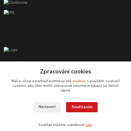
Zákaznická podpora EshopMB.cz
+420 606 622 002
Zpracování cookies
(Po - Pá, 9 - 18 hod.)
Náš e-shop a partneři potřebují Váš
souhlas
s použitím souborů
cookies, aby Vám mohli zobrazovat informace týkající se Vašich
eshopmb@seznam.cz
zájmů.
Souhlasím
Nastavení
Souhlas můžete odmítnout
zde
.
© Copyright 2024 Martha Black