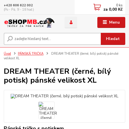
0
ks
+420 606 622 002
za
0,00 Kč
(Po - Pá, 9 - 18 hod.)
Menu
Hledat
Úvod
PÁNSKÁ TRIČKA
DREAM THEATER (černé, bílý potisk) pánské
velikost XL
DREAM THEATER (černé, bílý
potisk) pánské velikost XL
Pánské tričko s potiskem