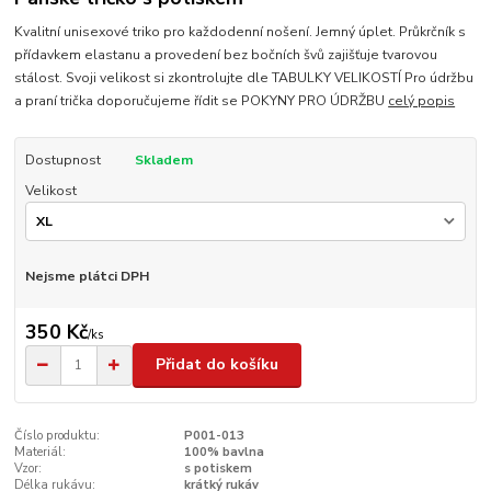
Kvalitní unisexové triko pro každodenní nošení. Jemný úplet. Průkrčník s
přídavkem elastanu a provedení bez bočních švů zajišťuje tvarovou
stálost. Svoji velikost si zkontrolujte dle TABULKY VELIKOSTÍ Pro údržbu
a praní trička doporučujeme řídit se POKYNY PRO ÚDRŽBU
celý popis
Dostupnost
Skladem
Velikost
Nejsme plátci DPH
350 Kč
/
ks
Přidat do košíku
Číslo produktu:
P001-013
Materiál:
100% bavlna
Vzor:
s potiskem
Délka rukávu:
krátký rukáv