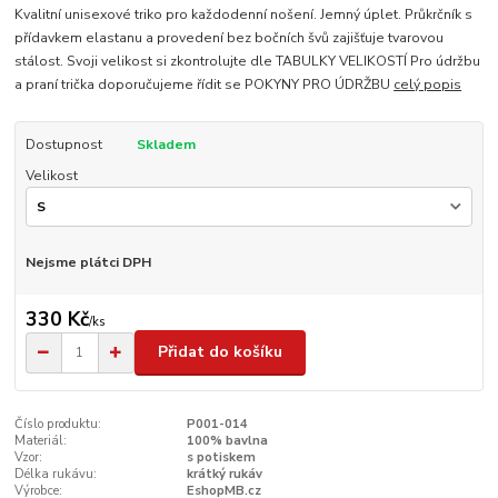
Kvalitní unisexové triko pro každodenní nošení. Jemný úplet. Průkrčník s
přídavkem elastanu a provedení bez bočních švů zajišťuje tvarovou
stálost. Svoji velikost si zkontrolujte dle TABULKY VELIKOSTÍ Pro údržbu
a praní trička doporučujeme řídit se POKYNY PRO ÚDRŽBU
celý popis
Dostupnost
Skladem
Velikost
Nejsme plátci DPH
330 Kč
/
ks
Přidat do košíku
Číslo produktu:
P001-014
Materiál:
100% bavlna
Vzor:
s potiskem
Délka rukávu:
krátký rukáv
Výrobce:
EshopMB.cz