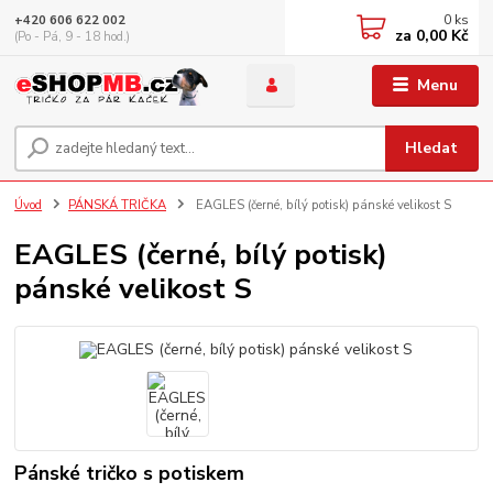
0
ks
+420 606 622 002
za
0,00 Kč
(Po - Pá, 9 - 18 hod.)
Menu
Hledat
Úvod
PÁNSKÁ TRIČKA
EAGLES (černé, bílý potisk) pánské velikost S
EAGLES (černé, bílý potisk)
pánské velikost S
Pánské tričko s potiskem