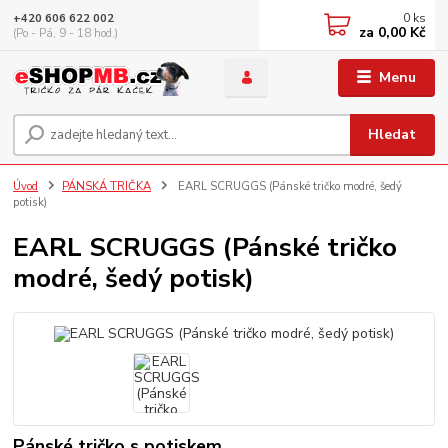
0
ks
+420 606 622 002
za
0,00 Kč
(Po - Pá, 9 - 18 hod.)
Menu
Hledat
Úvod
PÁNSKÁ TRIČKA
EARL SCRUGGS (Pánské tričko modré, šedý
potisk)
EARL SCRUGGS (Pánské tričko
modré, šedý potisk)
Pánské tričko s potiskem