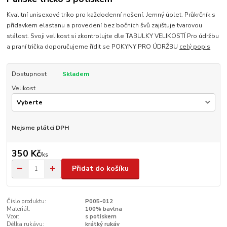
Kvalitní unisexové triko pro každodenní nošení. Jemný úplet. Průkrčník s
přídavkem elastanu a provedení bez bočních švů zajišťuje tvarovou
stálost. Svoji velikost si zkontrolujte dle TABULKY VELIKOSTÍ Pro údržbu
a praní trička doporučujeme řídit se POKYNY PRO ÚDRŽBU
celý popis
Dostupnost
Skladem
Velikost
Nejsme plátci DPH
350 Kč
/
ks
Přidat do košíku
Číslo produktu:
P005-012
Materiál:
100% bavlna
Vzor:
s potiskem
Délka rukávu:
krátký rukáv