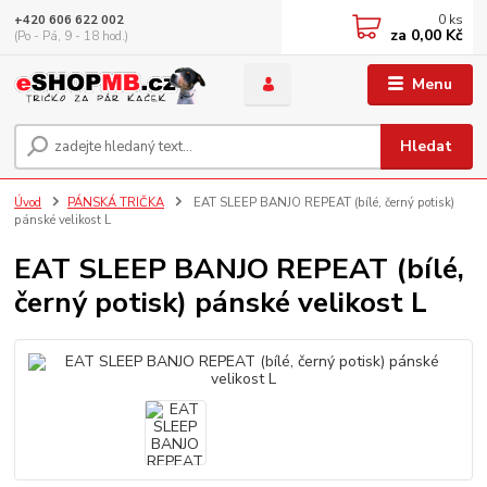
0
ks
+420 606 622 002
za
0,00 Kč
(Po - Pá, 9 - 18 hod.)
Menu
Hledat
Úvod
PÁNSKÁ TRIČKA
EAT SLEEP BANJO REPEAT (bílé, černý potisk)
pánské velikost L
EAT SLEEP BANJO REPEAT (bílé,
černý potisk) pánské velikost L