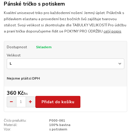
Pánské tričko s potiskem
Kvalitní unisexové triko pro každodenní nošení. Jemný úplet. Průkrčník s
přídavkem elastanu a provedení bez bočních švů zajišťuje tvarovou
stálost. Svoji velikost si zkontrolujte dle TABULKY VELIKOSTÍ Pro údržbu
a praní trička doporučujeme řídit se POKYNY PRO ÚDRŽBU
celý popis
Dostupnost
Skladem
Velikost
Nejsme plátci DPH
360 Kč
/
ks
Přidat do košíku
Číslo produktu:
P000-061
Materiál:
100% bavlna
Vzor:
s potiskem