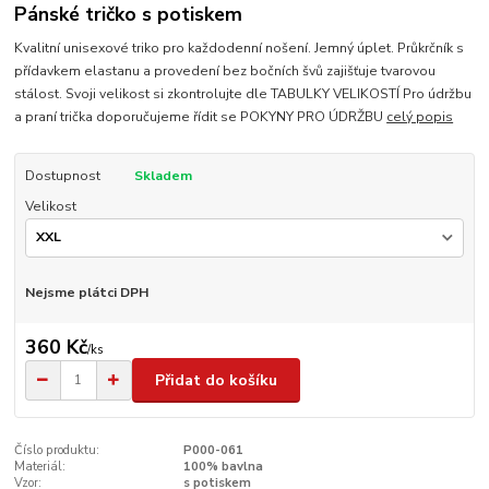
Pánské tričko s potiskem
Kvalitní unisexové triko pro každodenní nošení. Jemný úplet. Průkrčník s
přídavkem elastanu a provedení bez bočních švů zajišťuje tvarovou
stálost. Svoji velikost si zkontrolujte dle TABULKY VELIKOSTÍ Pro údržbu
a praní trička doporučujeme řídit se POKYNY PRO ÚDRŽBU
celý popis
Dostupnost
Skladem
Velikost
Nejsme plátci DPH
360 Kč
/
ks
Přidat do košíku
Číslo produktu:
P000-061
Materiál:
100% bavlna
Vzor:
s potiskem