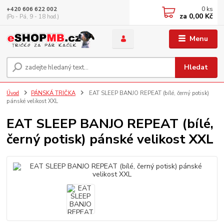
0
ks
+420 606 622 002
za
0,00 Kč
(Po - Pá, 9 - 18 hod.)
Menu
Hledat
Úvod
PÁNSKÁ TRIČKA
EAT SLEEP BANJO REPEAT (bílé, černý potisk)
pánské velikost XXL
EAT SLEEP BANJO REPEAT (bílé,
černý potisk) pánské velikost XXL