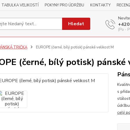
TABULKA VELIKOSTÍ
POKYNY PRO ÚDRŽBU
KONTAKTY
RECEN
Nevíte
Hledat
+420
(Po - P
PÁNSKÁ TRIČKA
EUROPE (černé, bílý potisk) pánské velikost M
PE (černé, bílý potisk) pánské 
Páns
Kvalitn
s příd
stálos
údržbu
celý p