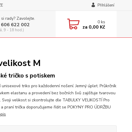
ZE
Přihlášení
 si rady? Zavolejte.
0
ks
 606 622 002
za
0,00 Kč
á, 9 - 18 hod.)
velikost M
ké tričko s potiskem
í unisexové triko pro každodenní nošení. Jemný úplet. Průkrčník
avkem elastanu a provedení bez bočních švů zajišťuje tvarovou
t. Svoji velikost si zkontrolujte dle TABULKY VELIKOSTÍ Pro
 a praní trička doporučujeme řídit se POKYNY PRO ÚDRŽBU
opis