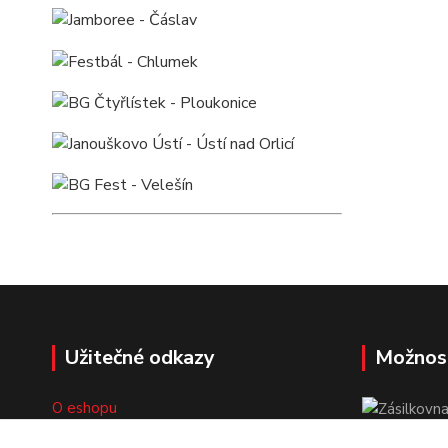
Užitečné odkazy
Možnos
O eshopu
Doprava a platba