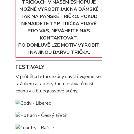
TRIČKÁCH V NAŠEM ESHOPU JE
MOŽNÉ VYROBIT JAK NA DÁMSKÉ
TAK NA PÁNSKÉ TRIČKO. POKUD
NENAJDETE TYP TRIČKA PRÁVĚ
PRO VÁS, NEVÁHEJTE NÁS
KONTAKTOVAT.
PO DOMLUVĚ LZE MOTIV VYROBIT
I NA JINOU BARVU TRIČKA.
FESTIVALY
V průběhu letní sezóny navštěvujeme se
stánkem a s tričky řadu festivalů naší
country a bluegrassové scény.