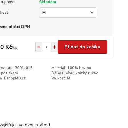
tupnost
Skladem
ikost
sme plátci DPH
0 Kč
Přidat do košíku
/
ks
roduktu:
P001-015
Materiál:
100% bavlna
 potiskem
Délka rukávu:
krátký rukáv
e:
EshopMB.cz
Velikost:
M
ajišťuje tvarovou stálost.