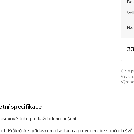
Dos
Vel
Nej
33
Číslo p
Vzor:
s
Výrobc
tní specifikace
unisexové triko pro každodenní nošení.
et. Průkrčník s přídavkem elastanu a provedení bez bočních švů z