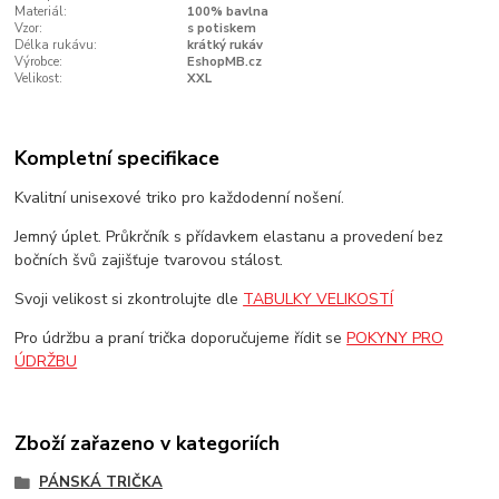
Materiál:
100% bavlna
Vzor:
s potiskem
Délka rukávu:
krátký rukáv
Výrobce:
EshopMB.cz
Velikost:
XXL
Kompletní specifikace
Kvalitní unisexové triko pro každodenní nošení.
Jemný úplet. Průkrčník s přídavkem elastanu a provedení bez
bočních švů zajišťuje tvarovou stálost.
Svoji velikost si zkontrolujte dle
TABULKY VELIKOSTÍ
Pro údržbu a praní trička doporučujeme řídit se
POKYNY PRO
ÚDRŽBU
Zboží zařazeno v kategoriích
PÁNSKÁ TRIČKA