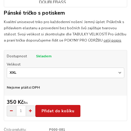
Pánské tričko s potiskem
Kvalitní unisexové triko pro každodenní nošení. Jemný úplet. Průkrčník s
přídavkem elastanu a provedení bez bočních švů zajišťuje tvarovou
stálost. Svoji velikost si zkontrolujte dle TABULKY VELIKOSTÍ Pro údržbu
a praní trička doporučujeme řídit se POKYNY PRO ÚDRŽBU
celý popis
Dostupnost
Skladem
Velikost
Nejsme plátci DPH
350 Kč
/
ks
Přidat do košíku
Číslo produktu:
P000-081