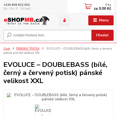
0
ks
+420 606 622 002
za
0,00 Kč
(Po - Pá, 9 - 18 hod.)
Menu
Hledat
Úvod
PÁNSKÁ TRIČKA
EVOLUCE – DOUBLEBASS (bílé, černý a červený
potisk) pánské velikost XXL
EVOLUCE – DOUBLEBASS (bílé,
černý a červený potisk) pánské
velikost XXL