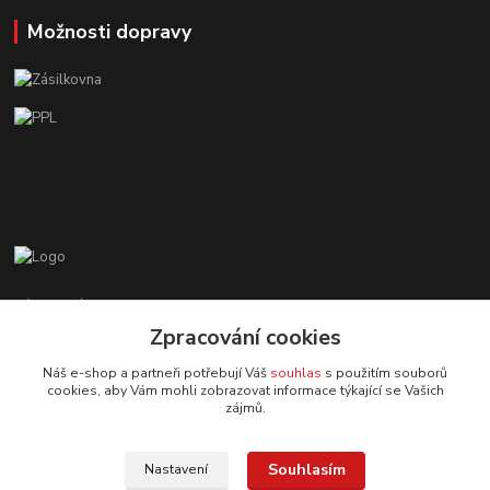
Možnosti dopravy
Zákaznická podpora EshopMB.cz
+420 606 622 002
Zpracování cookies
(Po - Pá, 9 - 18 hod.)
Náš e-shop a partneři potřebují Váš
souhlas
s použitím souborů
cookies, aby Vám mohli zobrazovat informace týkající se Vašich
eshopmb@seznam.cz
zájmů.
Souhlasím
Nastavení