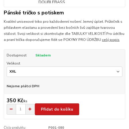
Pánské tričko s potiskem
Kvalitní unisexové triko pro každodenní nošení. Jemný úplet. Průkrčník s
přídavkem elastanu a provedení bez bočních švů zajišťuje tvarovou
stálost. Svoji velikost si zkontrolujte dle TABULKY VELIKOSTÍ Pro údržbu
a praní trička doporučujeme řídit se POKYNY PRO ÚDRŽBU
celý popis
Dostupnost
Skladem
Velikost
Nejsme plátci DPH
350 Kč
/
ks
Přidat do košíku
Číslo produktu:
P001-080