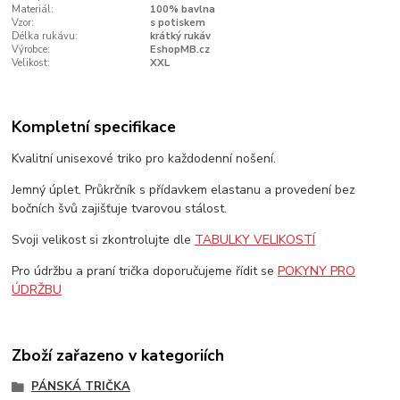
Materiál:
100% bavlna
Vzor:
s potiskem
Délka rukávu:
krátký rukáv
Výrobce:
EshopMB.cz
Velikost:
XXL
Kompletní specifikace
Kvalitní unisexové triko pro každodenní nošení.
Jemný úplet. Průkrčník s přídavkem elastanu a provedení bez
bočních švů zajišťuje tvarovou stálost.
Svoji velikost si zkontrolujte dle
TABULKY VELIKOSTÍ
Pro údržbu a praní trička doporučujeme řídit se
POKYNY PRO
ÚDRŽBU
Zboží zařazeno v kategoriích
PÁNSKÁ TRIČKA