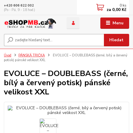
0
ks
+420 606 622 002
za
0,00 Kč
(Po - Pá, 9 - 18 hod.)
Menu
Hledat
Úvod
PÁNSKÁ TRIČKA
EVOLUCE – DOUBLEBASS (černé, bílý a červený
potisk) pánské velikost XXL
EVOLUCE – DOUBLEBASS (černé,
bílý a červený potisk) pánské
velikost XXL