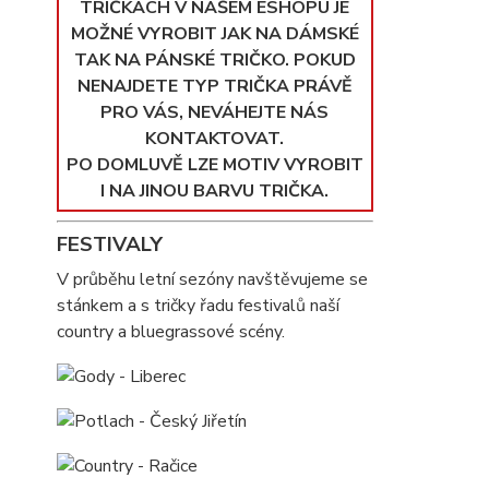
TRIČKÁCH V NAŠEM ESHOPU JE
MOŽNÉ VYROBIT JAK NA DÁMSKÉ
TAK NA PÁNSKÉ TRIČKO. POKUD
NENAJDETE TYP TRIČKA PRÁVĚ
PRO VÁS, NEVÁHEJTE NÁS
KONTAKTOVAT.
PO DOMLUVĚ LZE MOTIV VYROBIT
I NA JINOU BARVU TRIČKA.
FESTIVALY
V průběhu letní sezóny navštěvujeme se
stánkem a s tričky řadu festivalů naší
country a bluegrassové scény.