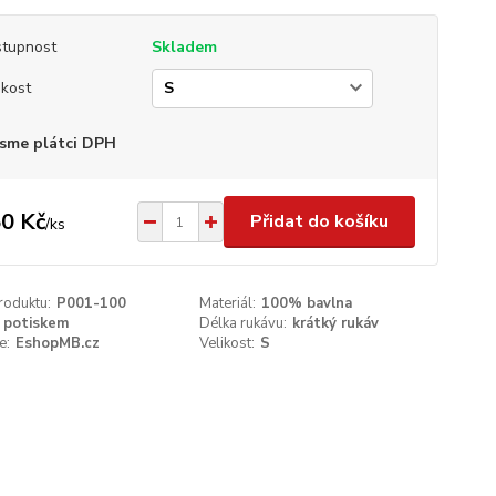
tupnost
Skladem
ikost
sme plátci DPH
0 Kč
Přidat do košíku
/
ks
roduktu:
P001-100
Materiál:
100% bavlna
 potiskem
Délka rukávu:
krátký rukáv
e:
EshopMB.cz
Velikost:
S