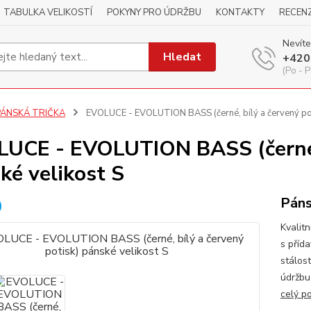
TABULKA VELIKOSTÍ
POKYNY PRO ÚDRŽBU
KONTAKTY
RECEN
Nevíte
Hledat
+420
(Po - P
PÁNSKÁ TRIČKA
EVOLUCE - EVOLUTION BASS (černé, bílý a červený poti
UCE - EVOLUTION BASS (černé, 
ké velikost S
Páns
Kvalitn
s příd
stálos
údržbu
celý p