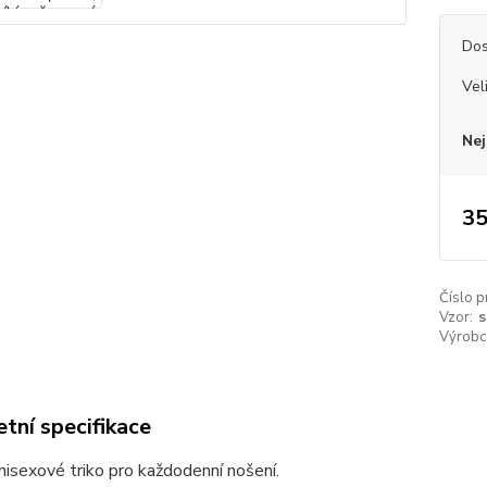
Dos
Vel
Nej
35
Číslo p
Vzor:
s
Výrobc
tní specifikace
unisexové triko pro každodenní nošení.