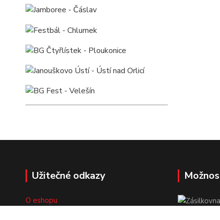
Užitečné odkazy
Možnos
O eshopu
Doprava a platba