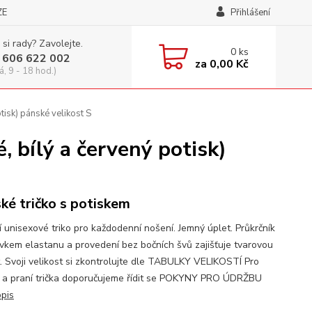
ZE
Přihlášení
 si rady? Zavolejte.
0
ks
 606 622 002
za
0,00 Kč
á, 9 - 18 hod.)
sk) pánské velikost S
bílý a červený potisk)
ké tričko s potiskem
í unisexové triko pro každodenní nošení. Jemný úplet. Průkrčník
avkem elastanu a provedení bez bočních švů zajišťuje tvarovou
t. Svoji velikost si zkontrolujte dle TABULKY VELIKOSTÍ Pro
 a praní trička doporučujeme řídit se POKYNY PRO ÚDRŽBU
opis