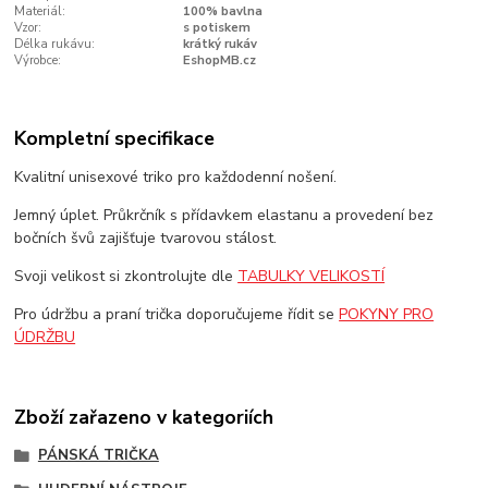
Materiál:
100% bavlna
Vzor:
s potiskem
Délka rukávu:
krátký rukáv
Výrobce:
EshopMB.cz
Kompletní specifikace
Kvalitní unisexové triko pro každodenní nošení.
Jemný úplet. Průkrčník s přídavkem elastanu a provedení bez
bočních švů zajišťuje tvarovou stálost.
Svoji velikost si zkontrolujte dle
TABULKY VELIKOSTÍ
Pro údržbu a praní trička doporučujeme řídit se
POKYNY PRO
ÚDRŽBU
Zboží zařazeno v kategoriích
PÁNSKÁ TRIČKA