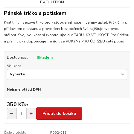
Pánské tričko s potiskem
Kvalitní unisexové triko pro každodenní nošení. Jemný úplet. Průkrčník s
přídavkem elastanu a provedení bez bočních švů zajišťuje tvarovou
stálost. Svoji velikost si zkontrolujte dle TABULKY VELIKOSTÍ Pro údržbu
a praní trička doporučujeme řídit se POKYNY PRO ÚDRŽBU
celý popis
Dostupnost
Skladem
Velikost
Nejsme plátci DPH
350 Kč
/
ks
Přidat do košíku
Číslo produktu:
P002-013