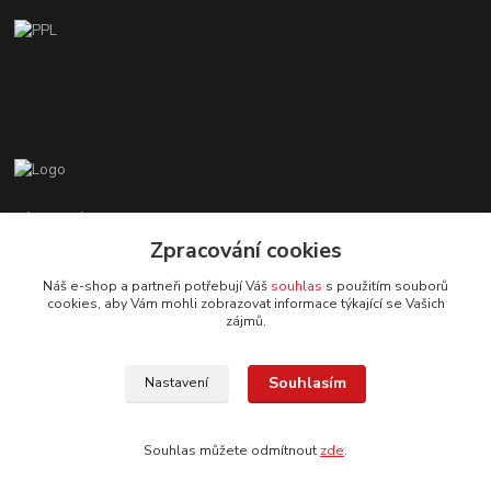
Zákaznická podpora EshopMB.cz
+420 606 622 002
Zpracování cookies
(Po - Pá, 9 - 18 hod.)
Náš e-shop a partneři potřebují Váš
souhlas
s použitím souborů
cookies, aby Vám mohli zobrazovat informace týkající se Vašich
eshopmb@seznam.cz
zájmů.
Souhlasím
Nastavení
Souhlas můžete odmítnout
zde
.
© Copyright 2024 Martha Black
Vytvořeno na
Eshop-rychle.cz