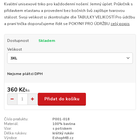
Kvalitní unisexové triko pro každodenní nošení. Jemný úplet. Průkrčník s
přídavkem elastanu a provedení bez bočních švů zajišťuje tvarovou
stálost. Svoji velikost si zkontrolujte dle TABULKY VELIKOSTÍ Pro údržbu
a praní trička doporučujeme řídit se POKYNY PRO ÚDRŽBU
celý popis
Dostupnost
Skladem
Velikost
Nejsme plátci DPH
360 Kč
/
ks
Přidat do košíku
Číslo produktu:
P001-018
Materiál:
100% bavlna
Vzor:
s potiskem
Délka rukávu:
krátký rukáv
Výrobce:
EshopMB.cz