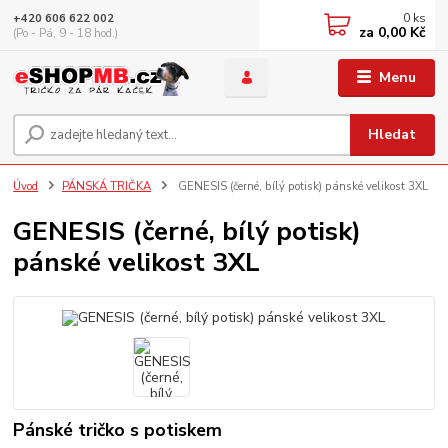
0
ks
+420 606 622 002
za
0,00 Kč
(Po - Pá, 9 - 18 hod.)
Menu
Hledat
Úvod
PÁNSKÁ TRIČKA
GENESIS (černé, bílý potisk) pánské velikost 3XL
GENESIS (černé, bílý potisk)
pánské velikost 3XL
Pánské tričko s potiskem