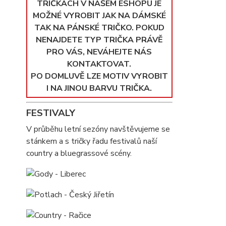
TRIČKÁCH V NAŠEM ESHOPU JE
MOŽNÉ VYROBIT JAK NA DÁMSKÉ
TAK NA PÁNSKÉ TRIČKO. POKUD
NENAJDETE TYP TRIČKA PRÁVĚ
PRO VÁS, NEVÁHEJTE NÁS
KONTAKTOVAT.
PO DOMLUVĚ LZE MOTIV VYROBIT
I NA JINOU BARVU TRIČKA.
FESTIVALY
V průběhu letní sezóny navštěvujeme se
stánkem a s tričky řadu festivalů naší
country a bluegrassové scény.