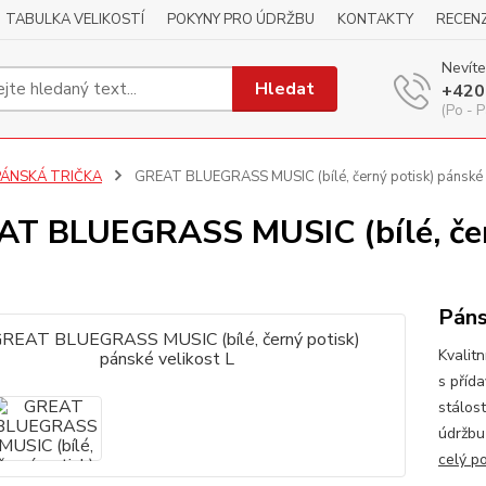
TABULKA VELIKOSTÍ
POKYNY PRO ÚDRŽBU
KONTAKTY
RECEN
Nevíte
Hledat
+420
(Po - P
PÁNSKÁ TRIČKA
GREAT BLUEGRASS MUSIC (bílé, černý potisk) pánské v
T BLUEGRASS MUSIC (bílé, čern
Páns
Kvalitn
s příd
stálos
údržbu
celý p