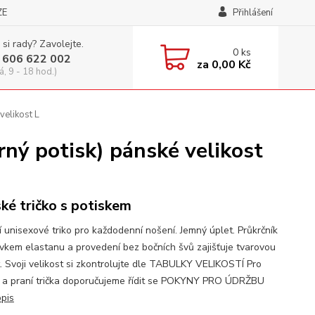
ZE
Přihlášení
 si rady? Zavolejte.
0
ks
 606 622 002
za
0,00 Kč
á, 9 - 18 hod.)
elikost L
ý potisk) pánské velikost
ké tričko s potiskem
í unisexové triko pro každodenní nošení. Jemný úplet. Průkrčník
avkem elastanu a provedení bez bočních švů zajišťuje tvarovou
t. Svoji velikost si zkontrolujte dle TABULKY VELIKOSTÍ Pro
 a praní trička doporučujeme řídit se POKYNY PRO ÚDRŽBU
opis