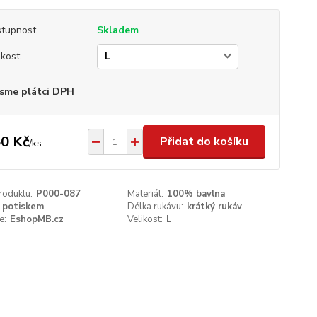
tupnost
Skladem
ikost
sme plátci DPH
0 Kč
Přidat do košíku
/
ks
roduktu:
P000-087
Materiál:
100% bavlna
 potiskem
Délka rukávu:
krátký rukáv
e:
EshopMB.cz
Velikost:
L