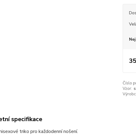
Dos
Vel
Nej
35
Číslo p
Vzor:
s
Výrobc
tní specifikace
unisexové triko pro každodenní nošení.