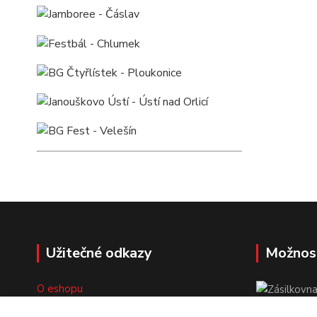
Užitečné odkazy
Možnos
O eshopu
Doprava a platba