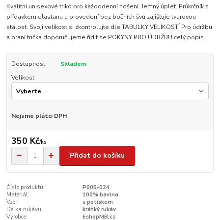
Kvalitní unisexové triko pro každodenní nošení. Jemný úplet. Průkrčník s
přídavkem elastanu a provedení bez bočních švů zajišťuje tvarovou
stálost. Svoji velikost si zkontrolujte dle TABULKY VELIKOSTÍ Pro údržbu
a praní trička doporučujeme řídit se POKYNY PRO ÚDRŽBU
celý popis
Dostupnost
Skladem
Velikost
Nejsme plátci DPH
350 Kč
/
ks
Přidat do košíku
Číslo produktu:
P005-024
Materiál:
100% bavlna
Vzor:
s potiskem
Délka rukávu:
krátký rukáv
Výrobce:
EshopMB.cz