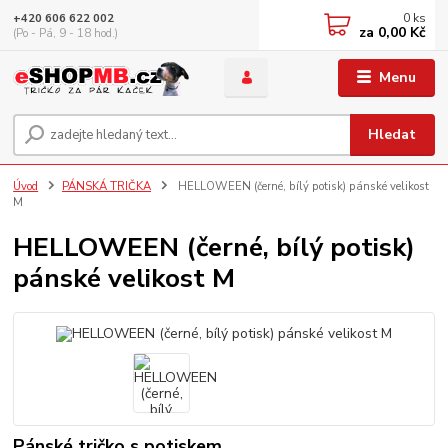
0
ks
+420 606 622 002
za
0,00 Kč
(Po - Pá, 9 - 18 hod.)
Menu
Hledat
Úvod
PÁNSKÁ TRIČKA
HELLOWEEN (černé, bílý potisk) pánské velikost
M
HELLOWEEN (černé, bílý potisk)
pánské velikost M
Pánské tričko s potiskem