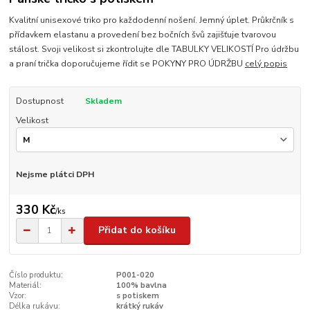
Kvalitní unisexové triko pro každodenní nošení. Jemný úplet. Průkrčník s
přídavkem elastanu a provedení bez bočních švů zajišťuje tvarovou
stálost. Svoji velikost si zkontrolujte dle TABULKY VELIKOSTÍ Pro údržbu
a praní trička doporučujeme řídit se POKYNY PRO ÚDRŽBU
celý popis
Dostupnost
Skladem
Velikost
Nejsme plátci DPH
330 Kč
/
ks
Přidat do košíku
Číslo produktu:
P001-020
Materiál:
100% bavlna
Vzor:
s potiskem
Délka rukávu:
krátký rukáv