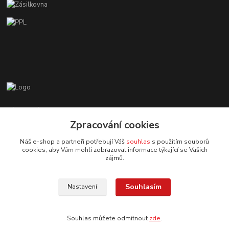
Zákaznická podpora EshopMB.cz
+420 606 622 002
Zpracování cookies
(Po - Pá, 9 - 18 hod.)
Náš e-shop a partneři potřebují Váš
souhlas
s použitím souborů
cookies, aby Vám mohli zobrazovat informace týkající se Vašich
eshopmb@seznam.cz
zájmů.
Souhlasím
Nastavení
Souhlas můžete odmítnout
zde
.
© Copyright 2024 Martha Black