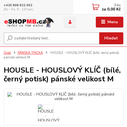
0
ks
+420 606 622 002
za
0,00 Kč
(Po - Pá, 9 - 18 hod.)
Menu
Hledat
Úvod
PÁNSKÁ TRIČKA
HOUSLE - HOUSLOVÝ KLÍČ (bílé, černý potisk)
pánské velikost M
HOUSLE - HOUSLOVÝ KLÍČ (bílé,
černý potisk) pánské velikost M