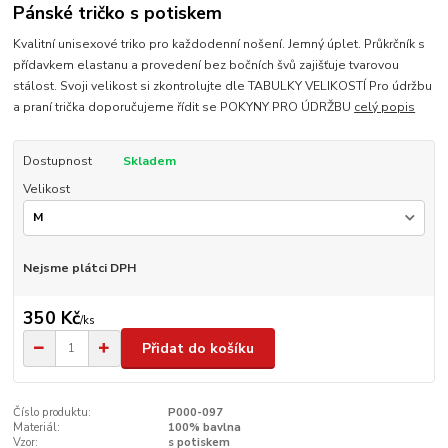
Pánské tričko s potiskem
Kvalitní unisexové triko pro každodenní nošení. Jemný úplet. Průkrčník s
přídavkem elastanu a provedení bez bočních švů zajišťuje tvarovou
stálost. Svoji velikost si zkontrolujte dle TABULKY VELIKOSTÍ Pro údržbu
a praní trička doporučujeme řídit se POKYNY PRO ÚDRŽBU
celý popis
Dostupnost
Skladem
Velikost
Nejsme plátci DPH
350 Kč
/
ks
Přidat do košíku
Číslo produktu:
P000-097
Materiál:
100% bavlna
Vzor:
s potiskem