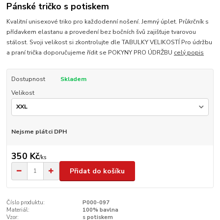
Pánské tričko s potiskem
Kvalitní unisexové triko pro každodenní nošení. Jemný úplet. Průkrčník s
přídavkem elastanu a provedení bez bočních švů zajišťuje tvarovou
stálost. Svoji velikost si zkontrolujte dle TABULKY VELIKOSTÍ Pro údržbu
a praní trička doporučujeme řídit se POKYNY PRO ÚDRŽBU
celý popis
Dostupnost
Skladem
Velikost
Nejsme plátci DPH
350 Kč
/
ks
Přidat do košíku
Číslo produktu:
P000-097
Materiál:
100% bavlna
Vzor:
s potiskem