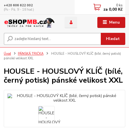
0
ks
+420 606 622 002
za
0,00 Kč
(Po - Pá, 9 - 18 hod.)
Menu
Hledat
Úvod
PÁNSKÁ TRIČKA
HOUSLE - HOUSLOVÝ KLÍČ (bílé, černý potisk)
pánské velikost XXL
HOUSLE - HOUSLOVÝ KLÍČ (bílé,
černý potisk) pánské velikost XXL