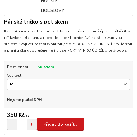
Pánské tričko s potiskem
Kvalitní unisexové triko pro každodenní nošení. Jemný úplet. Průkrčník s
přídavkem elastanu a provedení bez bočních švů zajišťuje tvarovou
stálost. Svoji velikost si zkontrolujte dle TABULKY VELIKOSTÍ Pro údržbu
a praní trička doporučujeme řídit se POKYNY PRO ÚDRŽBU
celý popis
Dostupnost
Skladem
Velikost
Nejsme plátci DPH
350 Kč
/
ks
Přidat do košíku