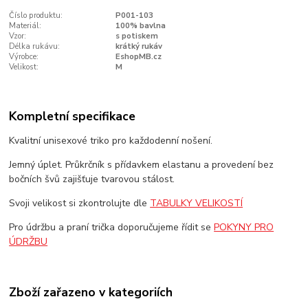
Číslo produktu:
P001-103
Materiál:
100% bavlna
Vzor:
s potiskem
Délka rukávu:
krátký rukáv
Výrobce:
EshopMB.cz
Velikost:
M
Kompletní specifikace
Kvalitní unisexové triko pro každodenní nošení.
Jemný úplet. Průkrčník s přídavkem elastanu a provedení bez
bočních švů zajišťuje tvarovou stálost.
Svoji velikost si zkontrolujte dle
TABULKY VELIKOSTÍ
Pro údržbu a praní trička doporučujeme řídit se
POKYNY PRO
ÚDRŽBU
Zboží zařazeno v kategoriích