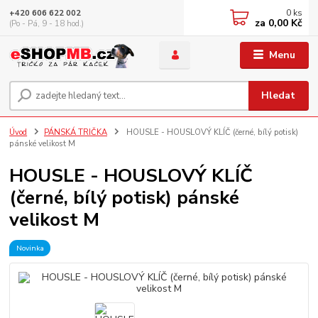
0
ks
+420 606 622 002
za
0,00 Kč
(Po - Pá, 9 - 18 hod.)
Menu
Hledat
Úvod
PÁNSKÁ TRIČKA
HOUSLE - HOUSLOVÝ KLÍČ (černé, bílý potisk)
pánské velikost M
HOUSLE - HOUSLOVÝ KLÍČ
(černé, bílý potisk) pánské
velikost M
Novinka