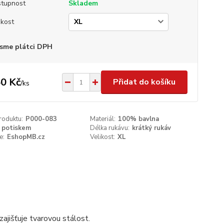
tupnost
Skladem
ikost
sme plátci DPH
0 Kč
Přidat do košíku
/
ks
roduktu:
P000-083
Materiál:
100% bavlna
 potiskem
Délka rukávu:
krátký rukáv
e:
EshopMB.cz
Velikost:
XL
ajišťuje tvarovou stálost.