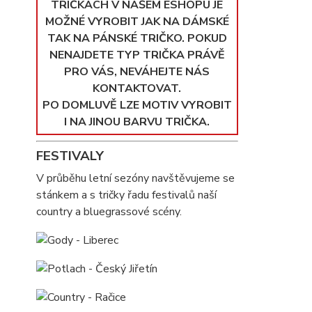
TRIČKÁCH V NAŠEM ESHOPU JE
MOŽNÉ VYROBIT JAK NA DÁMSKÉ
TAK NA PÁNSKÉ TRIČKO. POKUD
NENAJDETE TYP TRIČKA PRÁVĚ
PRO VÁS, NEVÁHEJTE NÁS
KONTAKTOVAT.
PO DOMLUVĚ LZE MOTIV VYROBIT
I NA JINOU BARVU TRIČKA.
FESTIVALY
V průběhu letní sezóny navštěvujeme se
stánkem a s tričky řadu festivalů naší
country a bluegrassové scény.