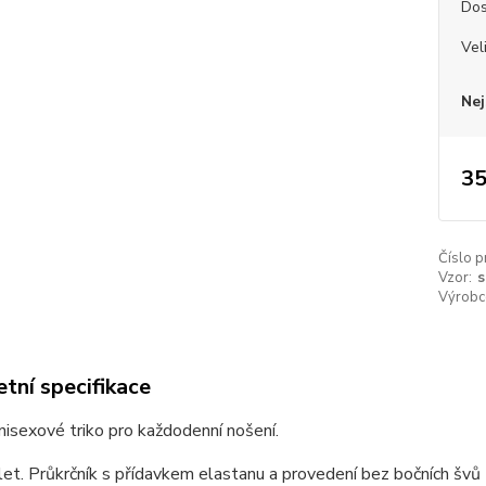
Dos
Vel
Nej
35
Číslo p
Vzor:
s
Výrobc
tní specifikace
unisexové triko pro každodenní nošení.
et. Průkrčník s přídavkem elastanu a provedení bez bočních švů z