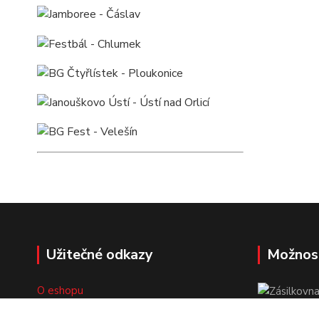
Užitečné odkazy
Možnos
O eshopu
Doprava a platba