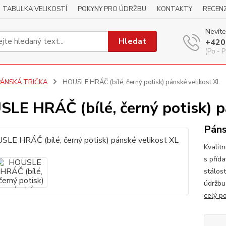
TABULKA VELIKOSTÍ
POKYNY PRO ÚDRŽBU
KONTAKTY
RECEN
Nevíte
Hledat
+420
(Po - P
PÁNSKÁ TRIČKA
HOUSLE HRÁČ (bílé, černý potisk) pánské velikost XL
LE HRÁČ (bílé, černý potisk) p
Páns
Kvalitn
s příd
stálos
údržbu
celý p