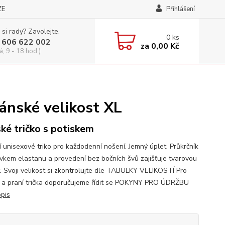
ZE
Přihlášení
 si rady? Zavolejte.
0
ks
 606 622 002
za
0,00 Kč
á, 9 - 18 hod.)
ánské velikost XL
ké tričko s potiskem
í unisexové triko pro každodenní nošení. Jemný úplet. Průkrčník
avkem elastanu a provedení bez bočních švů zajišťuje tvarovou
t. Svoji velikost si zkontrolujte dle TABULKY VELIKOSTÍ Pro
 a praní trička doporučujeme řídit se POKYNY PRO ÚDRŽBU
opis