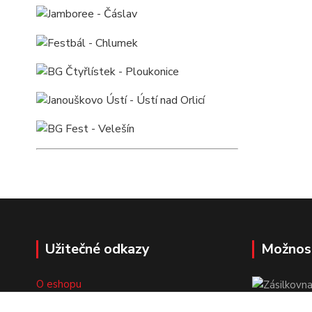
Užitečné odkazy
Možnos
O eshopu
Doprava a platba