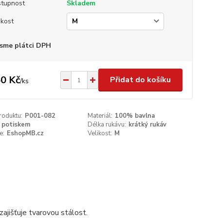
tupnost
Skladem
ikost
sme plátci DPH
0 Kč
Přidat do košíku
/
ks
roduktu:
P001-082
Materiál:
100% bavlna
 potiskem
Délka rukávu:
krátký rukáv
e:
EshopMB.cz
Velikost:
M
ajišťuje tvarovou stálost.