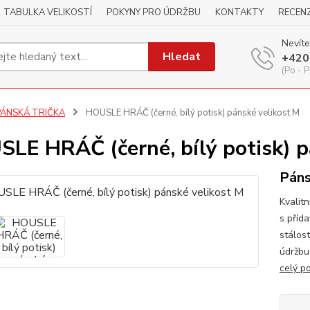
TABULKA VELIKOSTÍ
POKYNY PRO ÚDRŽBU
KONTAKTY
RECEN
Nevíte
Hledat
+420
(Po - P
PÁNSKÁ TRIČKA
HOUSLE HRÁČ (černé, bílý potisk) pánské velikost M
LE HRÁČ (černé, bílý potisk) p
Páns
Kvalitn
s příd
stálos
údržbu
celý p