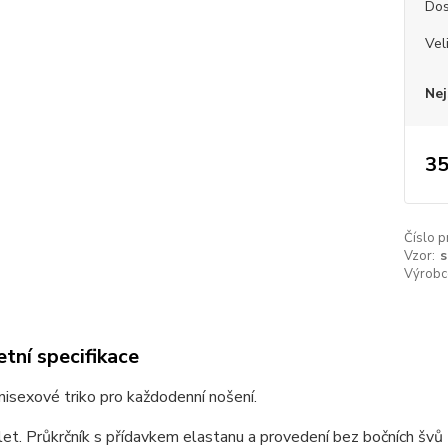
Dos
Vel
Nej
35
Číslo p
Vzor:
s
Výrobc
tní specifikace
unisexové triko pro každodenní nošení.
et. Průkrčník s přídavkem elastanu a provedení bez bočních švů z