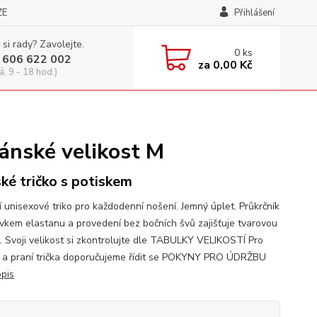
ZE
Přihlášení
 si rady? Zavolejte.
0
ks
 606 622 002
za
0,00 Kč
á, 9 - 18 hod.)
ánské velikost M
ké tričko s potiskem
í unisexové triko pro každodenní nošení. Jemný úplet. Průkrčník
avkem elastanu a provedení bez bočních švů zajišťuje tvarovou
t. Svoji velikost si zkontrolujte dle TABULKY VELIKOSTÍ Pro
 a praní trička doporučujeme řídit se POKYNY PRO ÚDRŽBU
opis