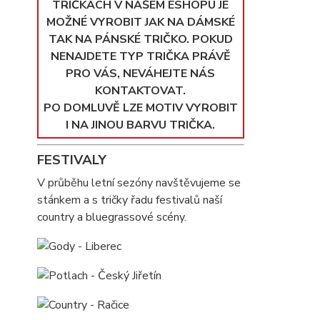
TRIČKÁCH V NAŠEM ESHOPU JE
MOŽNÉ VYROBIT JAK NA DÁMSKÉ
TAK NA PÁNSKÉ TRIČKO. POKUD
NENAJDETE TYP TRIČKA PRÁVĚ
PRO VÁS, NEVÁHEJTE NÁS
KONTAKTOVAT.
PO DOMLUVĚ LZE MOTIV VYROBIT
I NA JINOU BARVU TRIČKA.
FESTIVALY
V průběhu letní sezóny navštěvujeme se
stánkem a s tričky řadu festivalů naší
country a bluegrassové scény.