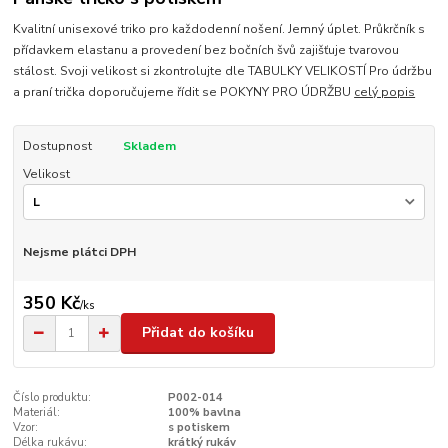
Kvalitní unisexové triko pro každodenní nošení. Jemný úplet. Průkrčník s
přídavkem elastanu a provedení bez bočních švů zajišťuje tvarovou
stálost. Svoji velikost si zkontrolujte dle TABULKY VELIKOSTÍ Pro údržbu
a praní trička doporučujeme řídit se POKYNY PRO ÚDRŽBU
celý popis
Dostupnost
Skladem
Velikost
Nejsme plátci DPH
350 Kč
/
ks
Přidat do košíku
Číslo produktu:
P002-014
Materiál:
100% bavlna
Vzor:
s potiskem
Délka rukávu:
krátký rukáv