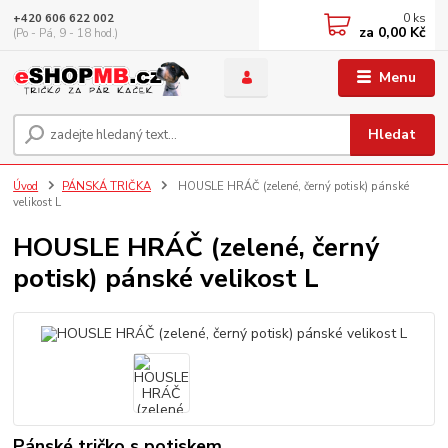
0
ks
+420 606 622 002
za
0,00 Kč
(Po - Pá, 9 - 18 hod.)
Menu
Hledat
Úvod
PÁNSKÁ TRIČKA
HOUSLE HRÁČ (zelené, černý potisk) pánské
velikost L
HOUSLE HRÁČ (zelené, černý
potisk) pánské velikost L
Pánské tričko s potiskem