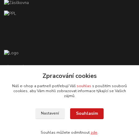
Zákaznická podpora EshopMB.cz
+420 606 622 002
Zpracování cookies
(Po - Pá, 9 - 18 hod.)
Náš e-shop a partneři potřebují Váš
souhlas
s použitím souborů
cookies, aby Vám mohli zobrazovat informace týkající se Vašich
eshopmb@seznam.cz
zájmů.
Souhlasím
Nastavení
Souhlas můžete odmítnout
zde
.
© Copyright 2024 Martha Black