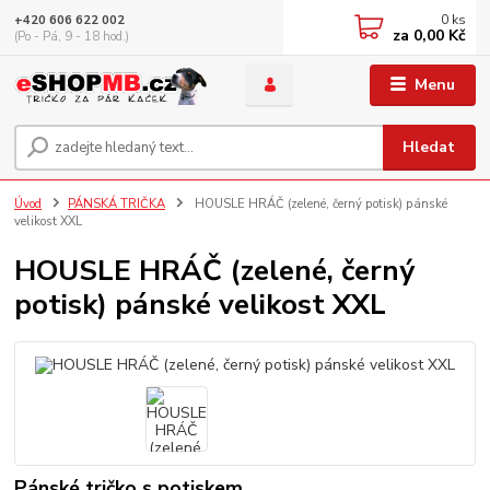
0
ks
+420 606 622 002
za
0,00 Kč
(Po - Pá, 9 - 18 hod.)
Menu
Hledat
Úvod
PÁNSKÁ TRIČKA
HOUSLE HRÁČ (zelené, černý potisk) pánské
velikost XXL
HOUSLE HRÁČ (zelené, černý
potisk) pánské velikost XXL
Pánské tričko s potiskem