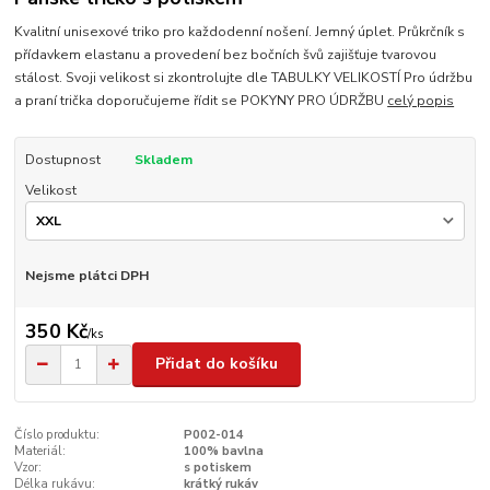
Kvalitní unisexové triko pro každodenní nošení. Jemný úplet. Průkrčník s
přídavkem elastanu a provedení bez bočních švů zajišťuje tvarovou
stálost. Svoji velikost si zkontrolujte dle TABULKY VELIKOSTÍ Pro údržbu
a praní trička doporučujeme řídit se POKYNY PRO ÚDRŽBU
celý popis
Dostupnost
Skladem
Velikost
Nejsme plátci DPH
350 Kč
/
ks
Přidat do košíku
Číslo produktu:
P002-014
Materiál:
100% bavlna
Vzor:
s potiskem
Délka rukávu:
krátký rukáv