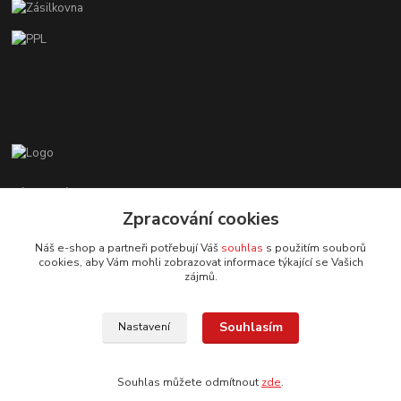
Zákaznická podpora EshopMB.cz
+420 606 622 002
Zpracování cookies
(Po - Pá, 9 - 18 hod.)
Náš e-shop a partneři potřebují Váš
souhlas
s použitím souborů
cookies, aby Vám mohli zobrazovat informace týkající se Vašich
eshopmb@seznam.cz
zájmů.
Souhlasím
Nastavení
Souhlas můžete odmítnout
zde
.
© Copyright 2024 Martha Black