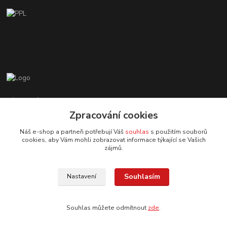
Zákaznická podpora EshopMB.cz
+420 606 622 002
Zpracování cookies
(Po - Pá, 9 - 18 hod.)
Náš e-shop a partneři potřebují Váš
souhlas
s použitím souborů
cookies, aby Vám mohli zobrazovat informace týkající se Vašich
eshopmb@seznam.cz
zájmů.
Souhlasím
Nastavení
Souhlas můžete odmítnout
zde
.
© Copyright 2024 Martha Black
Vytvořeno na
Eshop-rychle.cz