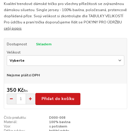
Kvalitní trendové dámské tričko pro všechny příležitosti se zvýrazněnou
dámskou siluetou. Single jersey - 100% bavlna, poločesaná, prstencově
dopřádaná příze. Svoji velikost si zkontrolujte dle TABULKY VELIKOSTÍ
Pro údržbu a praní trička doporučujeme řídit se POKYNY PRO ÚDRŽBU
celý popis
Dostupnost
Skladem
Velikost
Nejsme plátci DPH
350 Kč
/
ks
Přidat do košíku
Číslo produktu:
D000-008
Materiál:
100% bavlna
Vzor:
s potiskem
Délka rukávu:
krátký rukáv