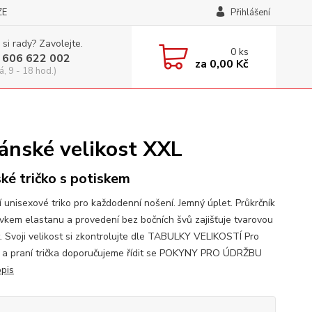
ZE
Přihlášení
 si rady? Zavolejte.
0
ks
 606 622 002
za
0,00 Kč
á, 9 - 18 hod.)
ánské velikost XXL
ké tričko s potiskem
í unisexové triko pro každodenní nošení. Jemný úplet. Průkrčník
avkem elastanu a provedení bez bočních švů zajišťuje tvarovou
t. Svoji velikost si zkontrolujte dle TABULKY VELIKOSTÍ Pro
 a praní trička doporučujeme řídit se POKYNY PRO ÚDRŽBU
opis