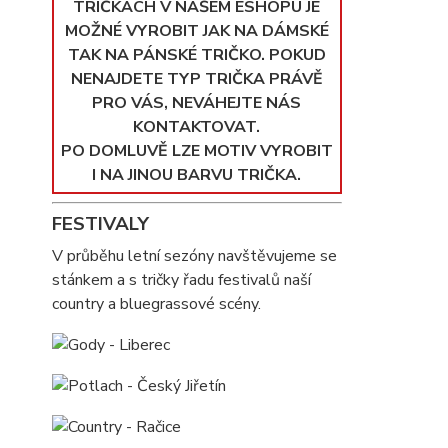
TRIČKÁCH V NAŠEM ESHOPU JE
MOŽNÉ VYROBIT JAK NA DÁMSKÉ
TAK NA PÁNSKÉ TRIČKO. POKUD
NENAJDETE TYP TRIČKA PRÁVĚ
PRO VÁS, NEVÁHEJTE NÁS
KONTAKTOVAT.
PO DOMLUVĚ LZE MOTIV VYROBIT
I NA JINOU BARVU TRIČKA.
FESTIVALY
V průběhu letní sezóny navštěvujeme se
stánkem a s tričky řadu festivalů naší
country a bluegrassové scény.