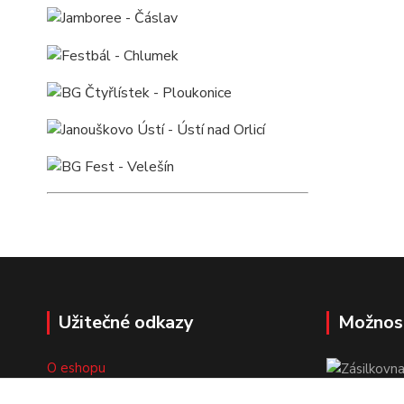
Užitečné odkazy
Možnos
O eshopu
Doprava a platba