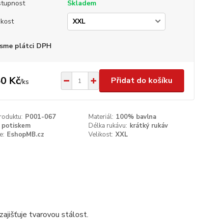
tupnost
Skladem
ikost
sme plátci DPH
0 Kč
Přidat do košíku
/
ks
roduktu:
P001-067
Materiál:
100% bavlna
 potiskem
Délka rukávu:
krátký rukáv
e:
EshopMB.cz
Velikost:
XXL
ajišťuje tvarovou stálost.