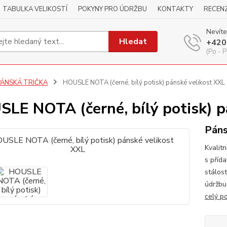
TABULKA VELIKOSTÍ
POKYNY PRO ÚDRŽBU
KONTAKTY
RECEN
Nevíte
Hledat
+420
(Po - P
PÁNSKÁ TRIČKA
HOUSLE NOTA (černé, bílý potisk) pánské velikost XXL
LE NOTA (černé, bílý potisk) p
Páns
Kvalitn
s příd
stálos
údržbu
celý p