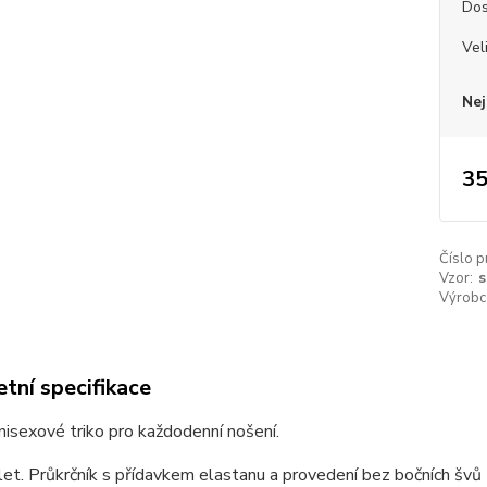
Dos
Vel
Nej
35
Číslo p
Vzor:
s
Výrobc
tní specifikace
unisexové triko pro každodenní nošení.
et. Průkrčník s přídavkem elastanu a provedení bez bočních švů z