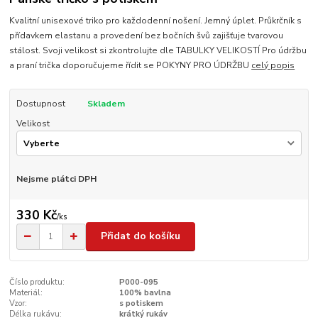
Kvalitní unisexové triko pro každodenní nošení. Jemný úplet. Průkrčník s
přídavkem elastanu a provedení bez bočních švů zajišťuje tvarovou
stálost. Svoji velikost si zkontrolujte dle TABULKY VELIKOSTÍ Pro údržbu
a praní trička doporučujeme řídit se POKYNY PRO ÚDRŽBU
celý popis
Dostupnost
Skladem
Velikost
Nejsme plátci DPH
330 Kč
/
ks
Přidat do košíku
Číslo produktu:
P000-095
Materiál:
100% bavlna
Vzor:
s potiskem
Délka rukávu:
krátký rukáv