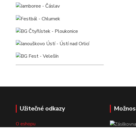
Užitečné odkazy
Možnos
O eshopu
Doprava a platba