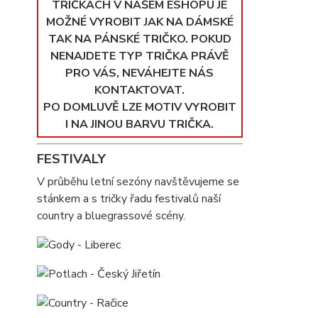
TRIČKÁCH V NAŠEM ESHOPU JE
MOŽNÉ VYROBIT JAK NA DÁMSKÉ
TAK NA PÁNSKÉ TRIČKO. POKUD
NENAJDETE TYP TRIČKA PRÁVĚ
PRO VÁS, NEVÁHEJTE NÁS
KONTAKTOVAT.
PO DOMLUVĚ LZE MOTIV VYROBIT
I NA JINOU BARVU TRIČKA.
FESTIVALY
V průběhu letní sezóny navštěvujeme se
stánkem a s tričky řadu festivalů naší
country a bluegrassové scény.