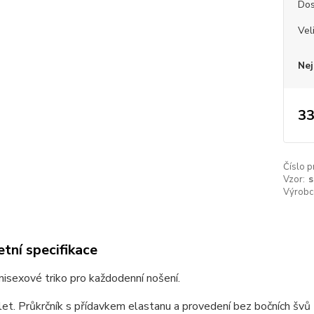
Dos
Vel
Nej
33
Číslo p
Vzor:
s
Výrobc
tní specifikace
unisexové triko pro každodenní nošení.
et. Průkrčník s přídavkem elastanu a provedení bez bočních švů z