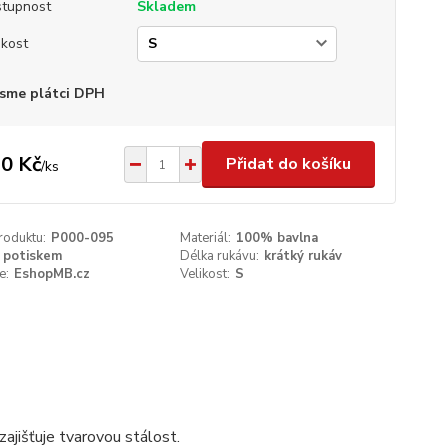
tupnost
Skladem
ikost
sme plátci DPH
0 Kč
Přidat do košíku
/
ks
roduktu:
P000-095
Materiál:
100% bavlna
 potiskem
Délka rukávu:
krátký rukáv
e:
EshopMB.cz
Velikost:
S
ajišťuje tvarovou stálost.