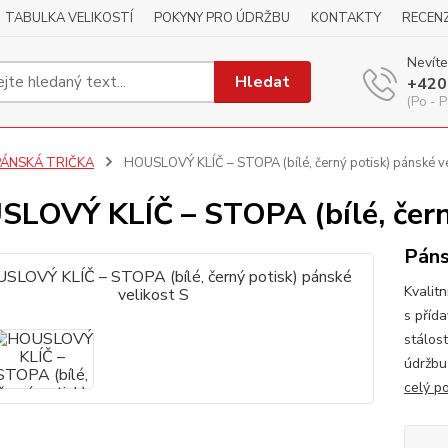
TABULKA VELIKOSTÍ
POKYNY PRO ÚDRŽBU
KONTAKTY
RECEN
Nevíte
Hledat
+420
(Po - P
PÁNSKÁ TRIČKA
HOUSLOVÝ KLÍČ – STOPA (bílé, černý potisk) pánské ve
LOVÝ KLÍČ – STOPA (bílé, černý
Páns
Kvalitn
s příd
stálos
údržbu
celý p