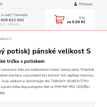
ZE
Přihlášení
 si rady? Zavolejte.
0
ks
 606 622 002
za
0,00 Kč
á, 9 - 18 hod.)
likost S
 potisk) pánské velikost S
ké tričko s potiskem
í unisexové triko pro každodenní nošení. Jemný úplet. Průkrčník
avkem elastanu a provedení bez bočních švů zajišťuje tvarovou
t. Svoji velikost si zkontrolujte dle TABULKY VELIKOSTÍ Pro
 a praní trička doporučujeme řídit se POKYNY PRO ÚDRŽBU
opis