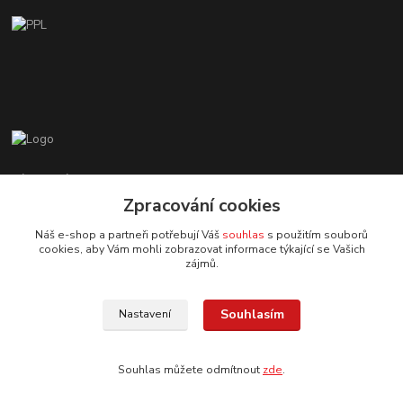
Zákaznická podpora EshopMB.cz
+420 606 622 002
Zpracování cookies
(Po - Pá, 9 - 18 hod.)
Náš e-shop a partneři potřebují Váš
souhlas
s použitím souborů
cookies, aby Vám mohli zobrazovat informace týkající se Vašich
eshopmb@seznam.cz
zájmů.
Souhlasím
Nastavení
Souhlas můžete odmítnout
zde
.
© Copyright 2024 Martha Black
Vytvořeno na
Eshop-rychle.cz