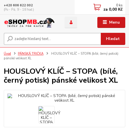
0
ks
+420 606 622 002
za
0,00 Kč
(Po - Pá, 9 - 18 hod.)
Menu
Hledat
Úvod
PÁNSKÁ TRIČKA
HOUSLOVÝ KLÍČ – STOPA (bílé, černý potisk)
pánské velikost XL
HOUSLOVÝ KLÍČ – STOPA (bílé,
černý potisk) pánské velikost XL