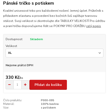
Pánské tričko s potiskem
Kvalitní unisexové triko pro každodenní nošení. Jemný úplet. Průkrčník s
přídavkem elastanu a provedení bez bočních švů zajišťuje tvarovou
stálost. Svoji velikost si zkontrolujte dle TABULKY VELIKOSTÍ Pro údržbu
a praní trička doporučujeme řídit se POKYNY PRO ÚDRŽBU
celý popis
Dostupnost
Skladem
Velikost
Nejsme plátci DPH
330 Kč
/
ks
Přidat do košíku
Číslo produktu:
P000-095
Materiál:
100% bavlna
Vzor:
s potiskem