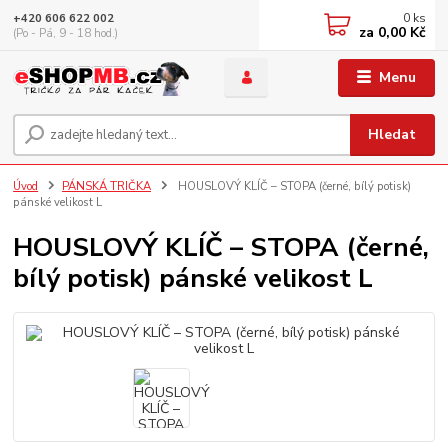
0
ks
+420 606 622 002
za
0,00 Kč
(Po - Pá, 9 - 18 hod.)
Menu
Hledat
Úvod
PÁNSKÁ TRIČKA
HOUSLOVÝ KLÍČ – STOPA (černé, bílý potisk)
pánské velikost L
HOUSLOVÝ KLÍČ – STOPA (černé,
bílý potisk) pánské velikost L