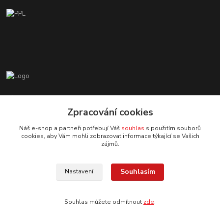
Zákaznická podpora EshopMB.cz
+420 606 622 002
Zpracování cookies
(Po - Pá, 9 - 18 hod.)
Náš e-shop a partneři potřebují Váš
souhlas
s použitím souborů
cookies, aby Vám mohli zobrazovat informace týkající se Vašich
eshopmb@seznam.cz
zájmů.
Souhlasím
Nastavení
Souhlas můžete odmítnout
zde
.
© Copyright 2024 Martha Black
Vytvořeno na
Eshop-rychle.cz