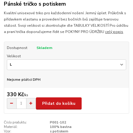
Pánské tričko s potiskem
Kvalitní unisexové triko pro každodenní nošení. Jemný úplet. Průkrčník s
přídavkem elastanu a provedení bez bočních švů zajišťuje tvarovou
stálost. Svoji velikost si zkontrolujte dle TABULKY VELIKOSTÍ Pro údržbu
a praní trička doporučujeme řídit se POKYNY PRO ÚDRŽBU
celý popis
Dostupnost
Skladem
Velikost
Nejsme plátci DPH
330 Kč
/
ks
Přidat do košíku
Číslo produktu:
P001-102
Materiál:
100% bavlna
Vzor:
s potiskem