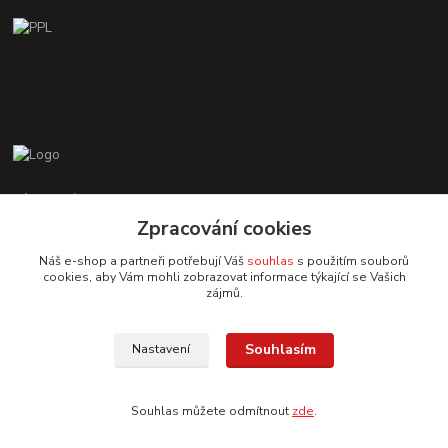
Zákaznická podpora EshopMB.cz
+420 606 622 002
Zpracování cookies
(Po - Pá, 9 - 18 hod.)
Náš e-shop a partneři potřebují Váš
souhlas
s použitím souborů
cookies, aby Vám mohli zobrazovat informace týkající se Vašich
eshopmb@seznam.cz
zájmů.
Souhlasím
Nastavení
Souhlas můžete odmítnout
zde
.
© Copyright 2024 Martha Black
Vytvořeno na
Eshop-rychle.cz