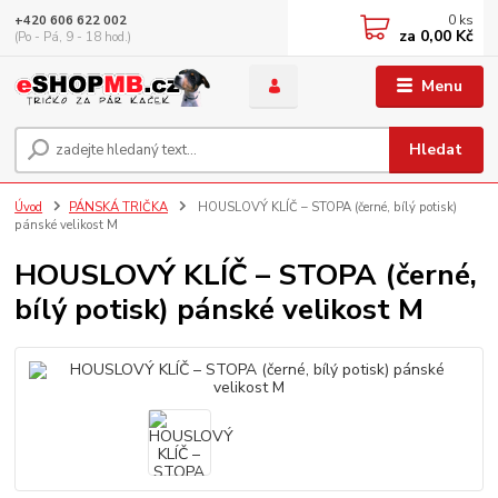
0
ks
+420 606 622 002
za
0,00 Kč
(Po - Pá, 9 - 18 hod.)
Menu
Hledat
Úvod
PÁNSKÁ TRIČKA
HOUSLOVÝ KLÍČ – STOPA (černé, bílý potisk)
pánské velikost M
HOUSLOVÝ KLÍČ – STOPA (černé,
bílý potisk) pánské velikost M