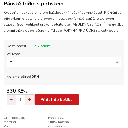
Pánské tričko s potiskem
Kvalitní unisexové triko pro každodenní nošení. Jemný úplet. Průkrčník s
přídavkem elastanu a provedení bez bočních švů zajišťuje tvarovou
stálost. Svoji velikost si zkontrolujte dle TABULKY VELIKOSTÍ Pro údržbu
a praní trička doporučujeme řídit se POKYNY PRO ÚDRŽBU
celý popis
Dostupnost
Skladem
Velikost
Nejsme plátci DPH
330 Kč
/
ks
Přidat do košíku
Číslo produktu:
P001-102
Materiál:
100% bavlna
Vzor:
s potiskem