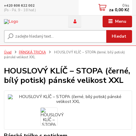
0
ks
+420 606 622 002
za
0,00 Kč
(Po - Pá, 9 - 18 hod.)
Menu
Hledat
Úvod
PÁNSKÁ TRIČKA
HOUSLOVÝ KLÍČ – STOPA (černé, bílý potisk)
pánské velikost XXL
HOUSLOVÝ KLÍČ – STOPA (černé,
bílý potisk) pánské velikost XXL
Pánské tričko s potiskem