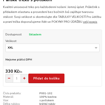
Kvalitní unisexové triko pro každodenní nošení. Jemný úplet. Průkrčník s
přídavkem elastanu a provedení bez bočních švů zajišťuje tvarovou
stálost. Svoji velikost si zkontrolujte dle TABULKY VELIKOSTÍ Pro údržbu
a praní trička doporučujeme řídit se POKYNY PRO ÚDRŽBU
celý popis
Dostupnost
Skladem
Velikost
Nejsme plátci DPH
330 Kč
/
ks
Přidat do košíku
Číslo produktu:
P001-102
Materiál:
100% bavlna
Vzor:
s potiskem
Délka rukávu:
krátký rukáv